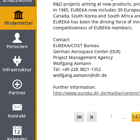
Schutzrechte
R&D projects aiming at new products, pro
in 1985, EUREKA now includes 39 Europea
Canada, South Korea and South Africa are
EUREKA has been the driving force of inno
Fördermittel
competitiveness of EUREKA members.
Contact:
EUREKA/COST Bureau
Personen
German Aerospace Center (DLR)
Project Management Agency
Wolfgang Axmann
Tel: +49 228 3821-1352
Infrastruktur
wolfgang.axmann@dlr.de
Further Information:
Partner
http://www.eureka.dlr.de/media/content/
Kontakt
1
...
14
Kalender