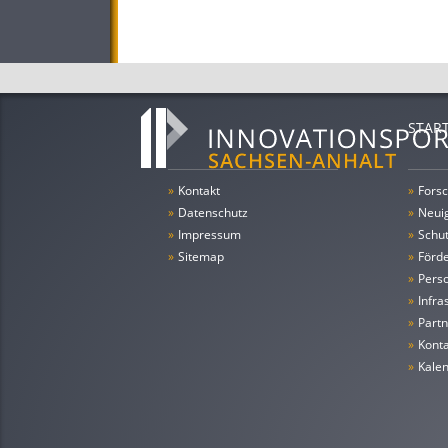
STAR
»
Kontakt
»
Forsc
»
Datenschutz
»
Neui
»
Impressum
»
Schu
»
Sitemap
»
Förde
»
Pers
»
Infra
»
Partn
»
Konta
»
Kale