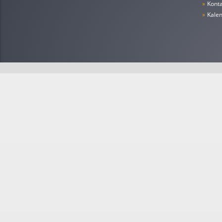
»
Konta
»
Kale