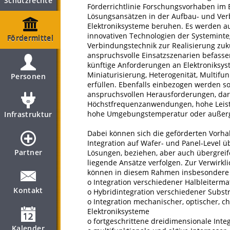
Schutzrechte
Förderrichtlinie Forschungsvorhaben im B
Lösungsansätzen in der Aufbau- und Verb
Elektroniksysteme beruhen. Es werden aus
innovativen Technologien der Systemint
Fördermittel
Verbindungstechnik zur Realisierung zuku
anspruchsvolle Einsatzszenarien befassen
künftige Anforderungen an Elektroniksy
Miniaturisierung, Heterogenität, Multifun
Personen
erfüllen. Ebenfalls einbezogen werden s
anspruchsvollen Herausforderungen, da
Höchstfrequenzanwendungen, hohe Leistu
hohe Umgebungstemperatur oder außerg
Infrastruktur
Dabei können sich die geförderten Vorh
Integration auf Wafer- und Panel-Level 
Partner
Lösungen, beziehen, aber auch übergrei
liegende Ansätze verfolgen. Zur Verwirk
können in diesem Rahmen insbesondere d
o Integration verschiedener Halbleiterma
Kontakt
o Hybridintegration verschiedener Substr
o Integration mechanischer, optischer,
Elektroniksysteme
o fortgeschrittene dreidimensionale Inte
Kalender