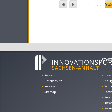
1
...
96
STAR
»
Kontakt
»
Forsc
»
Datenschutz
»
Neui
»
Impressum
»
Schu
»
Sitemap
»
Förde
»
Pers
»
Infra
»
Partn