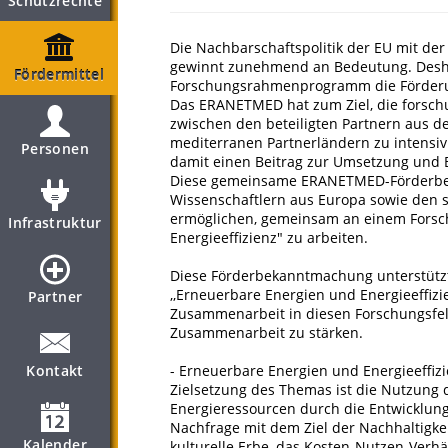
Schutzrechte
Die Nachbarschaftspolitik der EU mit der
gewinnt zunehmend an Bedeutung. Desha
Fördermittel
Forschungsrahmenprogramm die Förderun
Das ERANETMED hat zum Ziel, die forsc
zwischen den beteiligten Partnern aus d
mediterranen Partnerländern zu intensivi
Personen
damit einen Beitrag zur Umsetzung und
Diese gemeinsame ERANETMED-Förderbek
Wissenschaftlern aus ­Europa sowie den 
ermöglichen, gemeinsam an einem Forsc
Infrastruktur
Energieeffizienz" zu arbeiten.
Diese Förderbekanntmachung unterstütz
,,Erneuerbare Energien und Energieeffizi
Partner
Zusammenarbeit in diesen Forschungsfeld
Zusammenarbeit zu stärken.
Kontakt
- Erneuerbare Energien und Energieeffizi
Zielsetzung des Themas ist die Nutzung 
Energieressourcen durch die Entwicklun
Nachfrage mit dem Ziel der Nachhaltigke
Kalender
kulturelle Erbe, das Kosten-Nutzen-Verhä