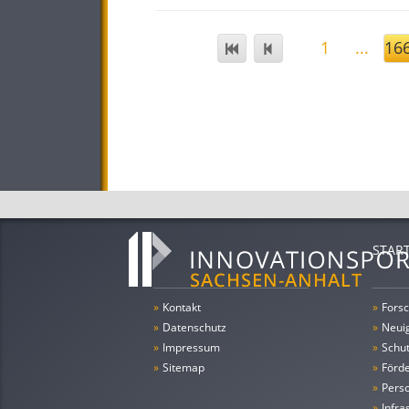
1
...
16
STAR
»
Kontakt
»
Forsc
»
Datenschutz
»
Neui
»
Impressum
»
Schu
»
Sitemap
»
Förde
»
Pers
»
Infra