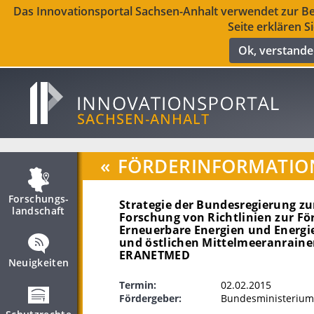
Das Innovationsportal Sachsen-Anhalt verwendet zur Ber
Seite erklären S
Ok, verstand
«
FÖRDERINFORMATIO
Forschungs­
Strategie der Bundesregierung zu
landschaft
Forschung von Richtlinien zur F
Erneuerbare Energien und Energi
und östlichen Mittelmeeranrain
ERANETMED
Neuigkeiten
Termin:
02.02.2015
Fördergeber:
Bundesministerium