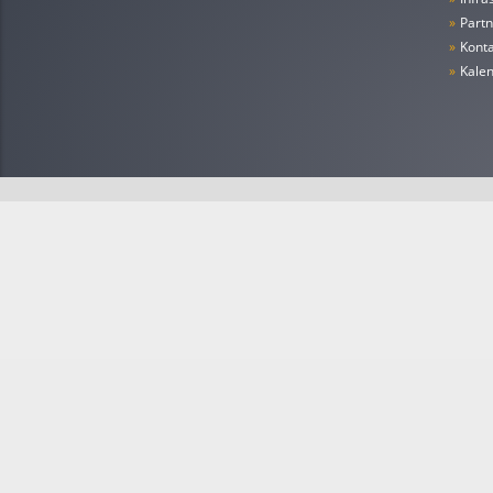
»
Partn
»
Konta
»
Kale