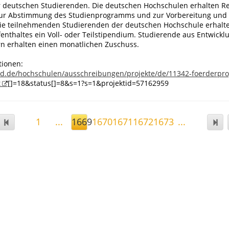
er deutschen Studierenden. Die deutschen Hochschulen erhalten Re
zur Abstimmung des Studienprogramms und zur Vorbereitung und
ie teilnehmenden Studierenden der deutschen Hochschule erhal
enthaltes ein Voll- oder Teilstipendium. Studierende aus Entwick
n erhalten einen monatlichen Zuschuss.
tionen:
ad.de/hochschulen/ausschreibungen/projekte/de/11342-foerderp
t
[]=18&status[]=8&s=1?s=1&projektid=57162959
1
...
1669
1670
1671
1672
1673
...