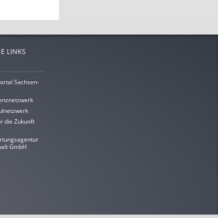
E LINKS
ortal Sachsen-
enznetzwerk
lnetzwerk
r die Zukunft
rtungsagentur
halt GmbH