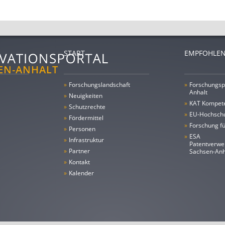
START
EMPFOHLEN
»
Forschungs­landschaft
»
Forschungsp
Anhalt
»
Neuigkeiten
»
KAT Kompet
»
Schutzrechte
»
EU-Hochschu
»
Fördermittel
»
Forschung fü
»
Personen
»
ESA
»
Infrastruktur
Patentverwe
»
Partner
Sachsen-An
»
Kontakt
»
Kalender