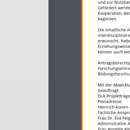
und zur Nutzba
Gefördert werde
Kooperation, de
begleiten.
Die inhaltliche 
interdisziplinär
erwünscht. Nebe
Erziehungswisse
können auch weit
Antragsberechtig
Forschungseinri
Bildungsforsch
Mit der Abwickl
beauftragt:
DLR Projektträg
Postadresse:
Heinrich-Konen-
Fachliche Anspr
Frau Dr. Éva Fei
Administrative 
Frau Annette Al