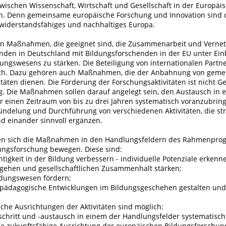
wischen Wissenschaft, Wirtschaft und Gesellschaft in der Europäi
n. Denn gemeinsame europäische Forschung und Innovation sind d
 widerstandsfähiges und nachhaltiges Europa.
n Maßnahmen, die geeignet sind, die Zusammenarbeit und Verne
nden in Deutschland mit Bildungsforschenden in der EU unter Ein
dungswesens zu stärken. Die Beteiligung von internationalen Part
lich. Dazu gehören auch Maßnahmen, die der Anbahnung von gem
täten dienen. Die Förderung der Forschungsaktivitäten ist nicht 
g. Die Maßnahmen sollen darauf angelegt sein, den Austausch in 
 einen Zeitraum von bis zu drei Jahren systematisch voranzubrin
Bündelung und Durchführung von verschiedenen Aktivitäten, die st
nd einander sinnvoll ergänzen.
len sich die Maßnahmen in den Handlungsfeldern des Rahmenpr
ungsforschung bewegen. Diese sind:
igkeit in der Bildung verbessern - individuelle Potenziale erkenn
umgehen und gesellschaftlichen Zusammenhalt stärken;
ildungswesen fördern;
-pädagogische Entwicklungen im Bildungsgeschehen gestalten und
iche Ausrichtungen der Aktivitäten sind möglich:
tschritt und -austausch in einem der Handlungsfelder systematisc
ne zukunftsfähige Ausrichtung der europäischen Bildungsforschun