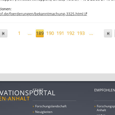
tionen:
bf.de/foerderungen/bekanntmachung-3325.html
1
...
189
190
191
192
193
...
START
EMPFOHLEN
»
Forschungs­landschaft
»
Forschungsp
Anhalt
»
Neuigkeiten