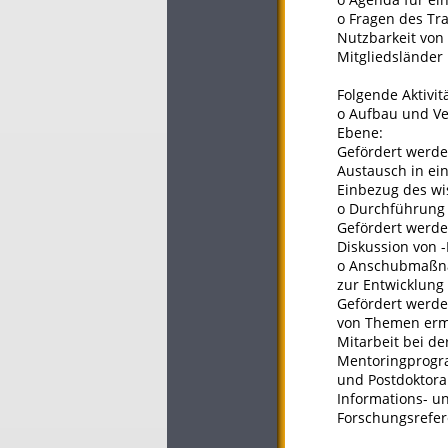
o Fragen des Tr
Nutzbarkeit von
Mitgliedsländer
Folgende Aktivit
o Aufbau und Ve
Ebene:
Gefördert werden
Austausch in ei
Einbezug des wi
o Durchführung 
Gefördert werden
Diskussion von 
o Anschubmaßn
zur Entwicklung
Gefördert werd
von Themen ermö
Mitarbeit bei d
Mentoringprogra
und Postdoktora
Informations- un
Forschungsrefer