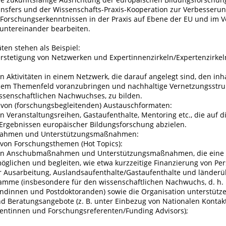
ansfers und der Wissenschafts-Praxis-Kooperation zur Verbesserun
 Forschungserkenntnissen in der Praxis auf Ebene der EU und im V
 untereinander bearbeiten.
äten stehen als Beispiel:
rstetigung von Netzwerken und Expertinnenzirkeln/Expertenzirkel
 Aktivitäten in einem Netzwerk, die darauf angelegt sind, den inh
nem Themenfeld voranzubringen und nachhaltige Vernetzungsstruk
ssenschaftlichen Nachwuchses, zu bilden.
von (forschungsbegleitenden) Austauschformaten:
 Veranstaltungsreihen, Gastaufenthalte, Mentoring etc., die auf d
-Ergebnissen europäischer Bildungsforschung abzielen.
ahmen und Unterstützungsmaßnahmen:
 von Forschungsthemen (Hot Topics):
en Anschubmaßnahmen und Unterstützungsmaßnahmen, die eine 
glichen und begleiten, wie etwa kurzzeitige Finanzierung von Per
er Ausarbeitung, Auslandsaufenthalte/Gastaufenthalte und länder
mme (insbesondere für den wissenschaftlichen Nachwuchs, d. h.
ndinnen und Postdoktoranden) sowie die Organisation unterstütz
d Beratungsangebote (z. B. unter Einbezug von Nationalen Kontakt
entinnen und Forschungsreferenten/Funding Advisors);