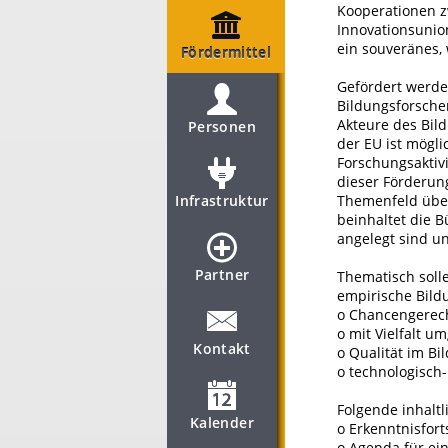
Kooperationen z
Innovationsunio
ein souveränes,
Fördermittel
Gefördert werde
Bildungsforsche
Akteure des Bil
Personen
der EU ist mög
Forschungsaktivi
dieser Förderun
Infrastruktur
Themenfeld über
beinhaltet die 
angelegt sind u
Partner
Thematisch sol
empirische Bild
o Chancengerecht
o mit Vielfalt 
Kontakt
o Qualität im B
o technologisch
Folgende inhaltl
Kalender
o Erkenntnisfor
o Agenda für ei