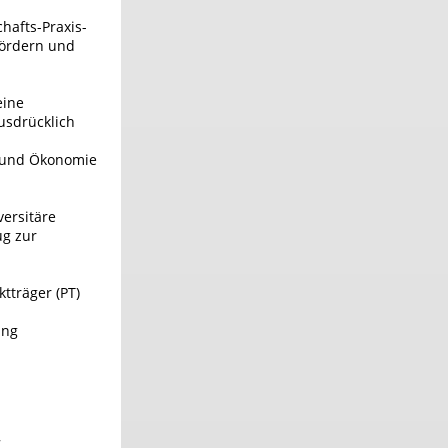
hafts-Praxis-
fördern und
eine
usdrücklich
t und Ökonomie
versitäre
ug zur
tträger (PT)
ung
.