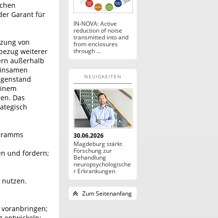
schen
er Garant für
IN-NOVA: Active
reduction of noise
transmitted into and
tzung von
from enclosures
bezug weiterer
through ...
nern außerhalb
einsamen
NEUIGKEITEN
Gegenstand
einem
gen. Das
rategisch
ogramms
30.06.2026
Magdeburg stärkt
Forschung zur
en und fördern;
Behandlung
neuropsychologische
r Erkrankungen
 nutzen.
Zum Seitenanfang
h voranbringen;
g entwickeln;