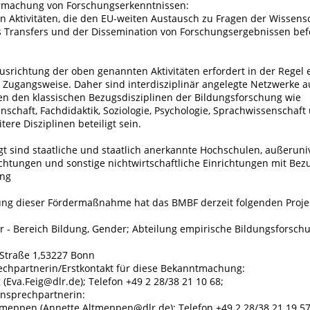
rmachung von Forschungserkenntnissen:
n Aktivitäten, die den EU-weiten Austausch zu Fragen der Wissensc
s Transfers und der Dissemination von Forschungsergebnissen be
Ausrichtung der oben genannten Aktivitäten erfordert in der Regel 
e Zugangsweise. Daher sind interdisziplinär angelegte Netzwerke a
n den klassischen Bezugsdisziplinen der Bildungsforschung wie
nschaft, Fachdidaktik, Soziologie, Psychologie, Sprachwissenschaf
ere Disziplinen beteiligt sein.
t sind staatliche und staatlich anerkannte Hochschulen, außeruni
chtungen und sonstige nichtwirtschaftliche Einrichtungen mit Bez
ung
ung dieser Fördermaßnahme hat das BMBF derzeit folgenden Projek
er - Bereich Bildung, Gender; Abteilung empirische Bildungsforsch
Straße 1,53227 Bonn
echpartnerin/Erstkontakt für diese Bekanntmachung:
g (Eva.Feig@dlr.de); Telefon +49 2 28/38 21 10 68;
Ansprechpartnerin:
tmeppen (Annette.Altmeppen@dlr.de); Telefon +49 2 28/38 21 19 57