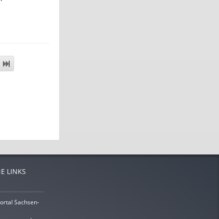
E LINKS
ortal Sachsen-