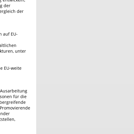
g der
ergleich der
n auf EU-
altlichen
turen, unter
ie EU-weite
Ausarbeitung
sonen für die
übergreifende
 Promovierende
ender
stellen,