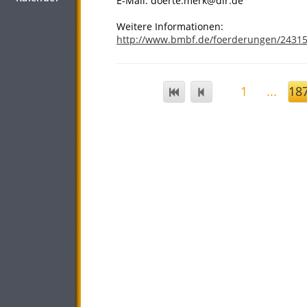
E-Mail: doerte.merk@dlr.de
Weitere Informationen:
http://www.bmbf.de/foerderungen/2431
1
...
18