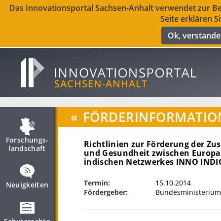
Das Innovationsportal Sachsen-Anhalt verwendet zur Ber
Seite erklären S
Ok, verstand
«
FÖRDERINFORMATIO
Forschungs­
Richtlinien zur Förderung der Z
landschaft
und Gesundheit zwischen Europa
indischen Netzwerkes INNO IND
Termin:
15.10.2014
Neuigkeiten
Fördergeber:
Bundesministerium