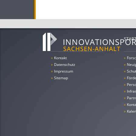
STAR
»
Kontakt
»
Forsc
»
Datenschutz
»
Neui
»
Impressum
»
Schu
»
Sitemap
»
Förde
»
Pers
»
Infra
»
Partn
»
Konta
»
Kale