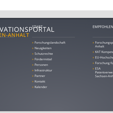
START
EMPFOHLEN
»
Forschungs­landschaft
»
Forschungsp
Anhalt
»
Neuigkeiten
»
KAT Kompet
»
Schutzrechte
»
EU-Hochschu
»
Fördermittel
»
Forschung fü
»
Personen
»
ESA
»
Infrastruktur
Patentverwe
»
Partner
Sachsen-An
»
Kontakt
»
Kalender