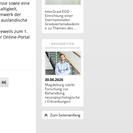
esse sowie eine
ltigkeit,
InterGrad-EGD -
enwerk der
Einrichtung einer
d ausländische
Internationalen
Graduiertenakademi
e zu Themen des ...
jeweils zum 1.
r Online-Portal
NEUIGKEITEN
30.06.2026
Magdeburg stärkt
Forschung zur
Behandlung
neuropsychologische
r Erkrankungen
Zum Seitenanfang