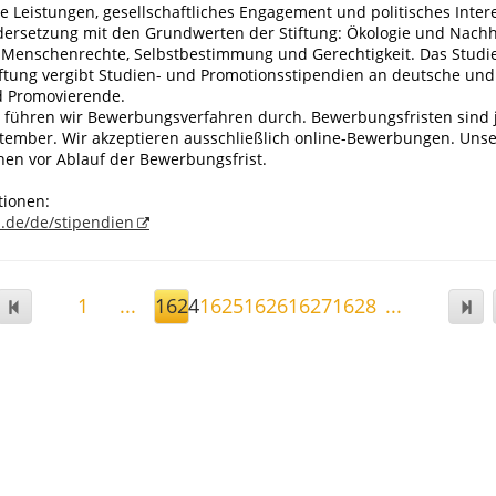
e Leistungen, gesellschaftliches Engagement und politisches Inter
dersetzung mit den Grundwerten der Stiftung: Ökologie und Nachha
Menschenrechte, Selbstbestimmung und Gerechtigkeit. Das Studi
tiftung vergibt Studien- und Promotionsstipendien an deutsche un
d Promovierende.
h führen wir Bewerbungsverfahren durch. Bewerbungsfristen sind 
tember. Wir akzeptieren ausschließlich online-Bewerbungen. Unse
hen vor Ablauf der Bewerbungsfrist.
tionen:
l.de/de/stipendien
1
...
1624
1625
1626
1627
1628
...