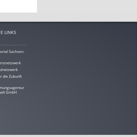
E LINKS
ortal Sachsen-
enznetzwerk
lnetzwerk
r die Zukunft
rtungsagentur
halt GmbH