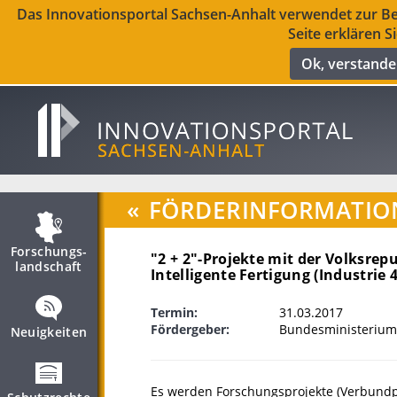
Das Innovationsportal Sachsen-Anhalt verwendet zur Ber
Seite erklären S
Ok, verstand
«
FÖRDERINFORMATIO
Forschungs­
"2 + 2"-Projekte mit der Volksrep
landschaft
Intelligente Fertigung (Industrie
Termin:
31.03.2017
Fördergeber:
Bundesministerium
Neuigkeiten
Es werden Forschungsprojekte (Verbundpr