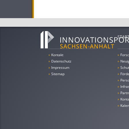
STAR
»
Kontakt
»
Forsc
»
Datenschutz
»
Neui
»
Impressum
»
Schu
»
Sitemap
»
Förde
»
Pers
»
Infra
»
Partn
»
Konta
»
Kale