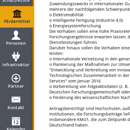
Schutzrechte
Zuwendungszwecks in internationaler Zu
mehrere der nachfolgenden Schwerpunk
o Elektromobilität
o Intelligente Fertigung (Industrie 4.0)
Fördermittel
o Energiesystemforschung
Die Vorhaben sollen eine hohe Praxisrel
Forschungsergebnisse erwarten lassen, 
Dienstleistungen führen.
Personen
Darüber hinaus sollen die Vorhaben eine
leisten:
o Internationale Vernetzung in den gen
o Flankierung der Maßnahmen zur Umse
Infrastruktur
"Entwicklung und Verbreitung von innova
Technologischen Zusammenarbeit in der i
Services" vom Januar 2016
Partner
o Vorbereitung von Folgeaktivitäten (z. 
Deutschen Forschungsgemeinschaft oder
o Förderung des wissenschaftlichen Na
Kontakt
Antragsberechtigt sind Hochschulen, au
Institutionen, die Forschungsbeiträge li
insbesondere KMU1, die zum Zeitpunkt d
Deutschland haben.
Kalender