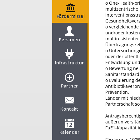
o One-Health-ori
multizentrische 
Interventionsstr
Fördermittel
Gesundheitsvers
o vergleichende 
und/oder kosten
multiresistenter
Personen
Übertragungsket
o Untersuchungen
oder der öffent
Entwicklung und
Infrastruktur
o Bewertung ne
Sanitärstandard
o Evaluierung d
Partner
Antibiotikaverb
Prävention.
Länder mit nied
Partnerschaft so
Kontakt
Antragsberechti
außeruniversitä
FuE1-Kapazität i
Kalender
Förderung: 100%