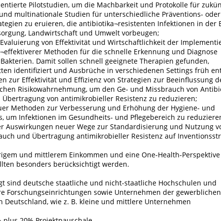
entierte Pilotstudien, um die Machbarkeit und Protokolle für zukü
und multinationale Studien für unterschiedliche Präventions- oder
ategien zu eruieren, die antibiotika¬resistenten Infektionen in der
orgung, Landwirtschaft und Umwelt vorbeugen;
Evaluierung von Effektivität und Wirtschaftlichkeit der Implement
¬effektiverer Methoden für die schnelle Erkennung und Diagnose
 Bakterien. Damit sollen schnell geeignete Therapien gefunden,
ten identifiziert und Ausbrüche in verschiedenen Settings früh en
 zur Effektivität und Effizienz von Strategien zur Beeinflussung d
lichen Risikowahrnehmung, um den Ge- und Missbrauch von Antibio
 Übertragung von antimikrobieller Resistenz zu reduzieren;
uer Methoden zur Verbesserung und Erhöhung der Hygiene- und
s, um Infektionen im Gesundheits- und Pflegebereich zu reduziere
er Auswirkungen neuer Wege zur Standardisierung und Nutzung v
rauch und Übertragung antimikrobieller Resistenz auf Inventionsst
rigem und mittlerem Einkommen und eine One-Health-Perspektive 
llten besonders berücksichtigt werden.
gt sind deutsche staatliche und nicht-staatliche Hochschulen und
re Forschungseinrichtungen sowie Unternehmen der gewerblichen 
n Deutschland, wie z. B. kleine und mittlere Unternehmen
 plus 20% Projektpauschale