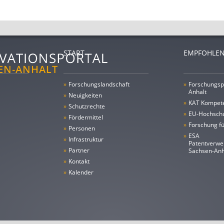
START
EMPFOHLEN
»
Forschungs­landschaft
»
Forschungsp
Anhalt
»
Neuigkeiten
»
KAT Kompet
»
Schutzrechte
»
EU-Hochschu
»
Fördermittel
»
Forschung fü
»
Personen
»
ESA
»
Infrastruktur
Patentverwe
»
Partner
Sachsen-An
»
Kontakt
»
Kalender