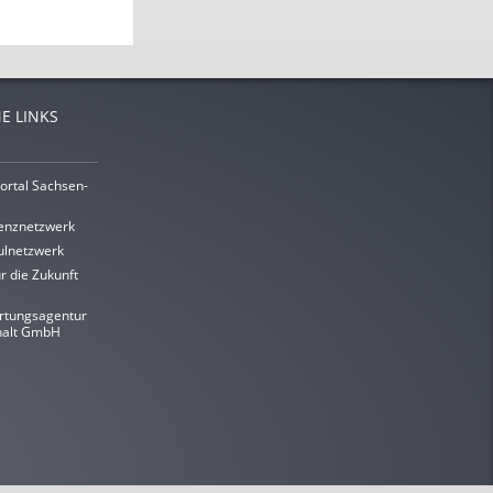
E LINKS
ortal Sachsen-
enznetzwerk
lnetzwerk
r die Zukunft
rtungsagentur
halt GmbH