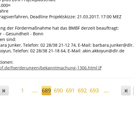
.000¤
Jahre
ragsverfahren, Deadline Projektskizze: 21.03.2017, 17:00 MEZ
ung der Fördermaßnahme hat das BMBF derzeit beauftragt:
r - Gesundheit - Bonn
en sind:
ara Junker, Telefon: 02 28/38 21-12 74, E-Mail: barbara.junker@dlr
koyun, Telefon: 02 28/38 21-18 64, E-Mail: akin.akkoyun@dlr.de
tionen:
bf.de/foerderungen/bekanntmachung-1306.html
1
...
689
690
691
692
693
...