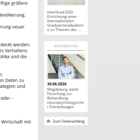
nftige größere
InterGrad-EGD -
 Bevölkerung,
Einrichtung einer
Internationalen
Graduiertenakademi
ierung neuer
e zu Themen des ...
tdeckt werden;
NEUIGKEITEN
es Verhaltens
tika und die
n;
on Daten zu
30.06.2026
rategien und
Magdeburg stärkt
Forschung zur
oder -
Behandlung
neuropsychologische
r Erkrankungen
Zum Seitenanfang
Wirtschaft mit