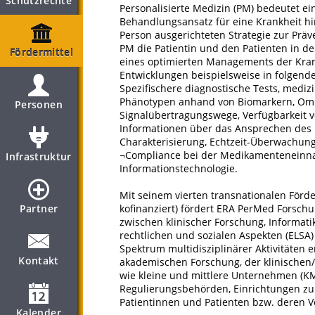
Schutzrechte
Personalisierte Medizin (PM) bedeutet e
Behandlungsansatz für eine Krankheit hin
Person ausgerichteten Strategie zur Präv
PM die Patientin und den Patienten in d
Fördermittel
eines optimierten Managements der Krank
Entwicklungen beispielsweise in folgend
Spezifischere diagnostische Tests, mediz
Phänotypen anhand von Biomarkern, Omic
Personen
Signalübertragungswege, Verfügbarkeit 
Informationen über das Ansprechen des P
Charakterisierung, Echtzeit-Überwachung
¬Compliance bei der Medikamenteneinnah
Infrastruktur
Informationstechnologie.
Mit seinem vierten transnationalen Förd
Partner
kofinanziert) fördert ERA PerMed Forsch
zwischen klinischer Forschung, Informat
rechtlichen und sozialen Aspekten (ELSA) 
Spektrum multidisziplinärer Aktivitäten 
Kontakt
akademischen Forschung, der klinischen/
wie kleine und mittlere Unternehmen (KM
Regulierungsbehörden, Einrichtungen zu
Patientinnen und Patienten bzw. deren Ve
Kalender