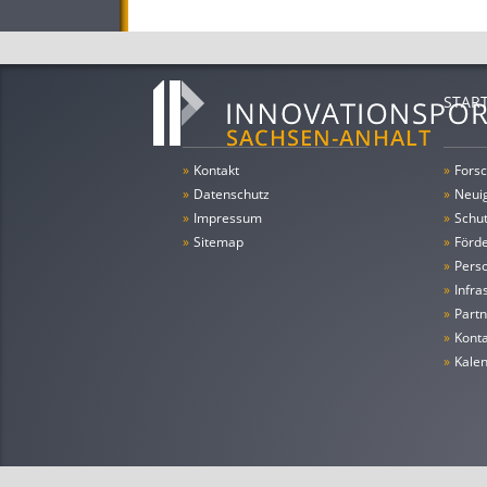
STAR
»
Kontakt
»
Forsc
»
Datenschutz
»
Neui
»
Impressum
»
Schu
»
Sitemap
»
Förde
»
Pers
»
Infra
»
Partn
»
Konta
»
Kale