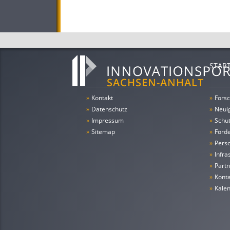
STAR
»
Kontakt
»
Forsc
»
Datenschutz
»
Neui
»
Impressum
»
Schu
»
Sitemap
»
Förde
»
Pers
»
Infra
»
Partn
»
Konta
»
Kale