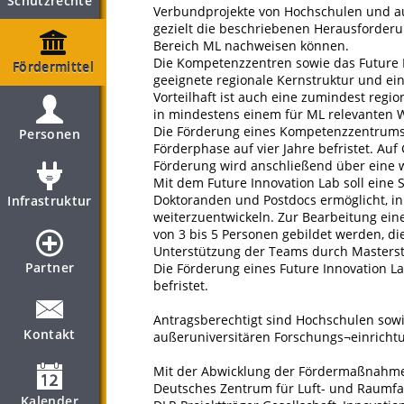
Schutzrechte
Verbundprojekte von Hochschulen und au
gezielt die beschriebenen Herausforder
Bereich ML nachweisen können.
Die Kompetenzzentren sowie das Future I
Fördermittel
geeignete regionale Kernstruktur und ein
Vorteilhaft ist auch eine zumindest reg
in mindestens einem für ML relevanten W
Die Förderung eines Kompetenzzentrums
Personen
Förderphase auf vier Jahre befristet. Auf
Förderung wird anschließend über eine w
Mit dem Future Innovation Lab soll eine 
Doktoranden und Postdocs ermöglicht, in
Infrastruktur
weiterzuentwickeln. Zur Bearbeitung ei
von 3 bis 5 Personen gebildet werden, d
Unterstützung der Teams durch Masterst
Partner
Die Förderung eines Future Innovation L
befristet.
Antragsberechtigt sind Hochschulen so
Kontakt
außeruniversitären Forschungs¬einricht
Mit der Abwicklung der Fördermaßnahme h
Deutsches Zentrum für Luft- und Raumfah
Kalender