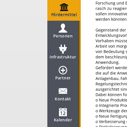
Forschung und E
rasch zu reagie
sollen innovati
Fördermittel
werden könnten
Gegenstand der 
Entwicklungsvor
Personen
Vorhaben müssen
Arbeit von morg
von Bedeutung s
Infrastruktur
dem beschleunig
Anwendung.
Gefördert werde
die auf die Anw
Partner
Anlagenbau, Fah
Regelungstechni
ausgerichtet sin
Dabei können fo
Kontakt
o Neue Produkte
o Integrierte P
o Werkzeuge de
o Neue Fertigun
Kalender
o Verbesserung 
o Digitalisierun