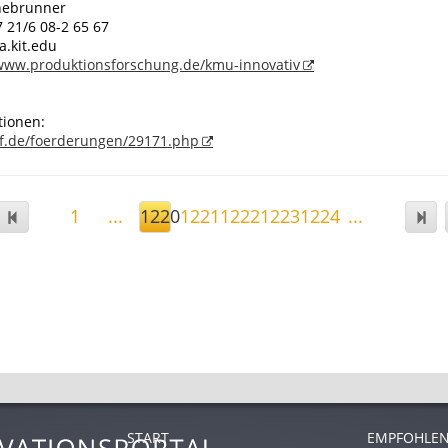
nebrunner
7 21/6 08-2 65 67
a.kit.edu
/www.produktionsforschung.de/kmu-innovativ
tionen:
f.de/foerderungen/29171.php
1
...
1220
1221
1222
1223
1224
...
START
EMPFOHLEN