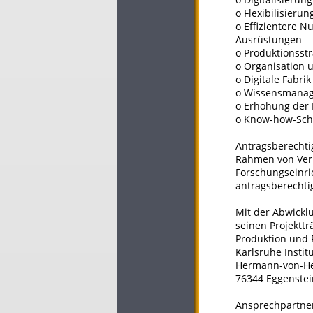
o Flexibilisieru
o Effizientere 
Ausrüstungen
o Produktionsst
o Organisation 
o Digitale Fabrik
o Wissensmanage
o Erhöhung der 
o Know-how-Sch
Antragsberechtig
Rahmen von Verb
Forschungseinri
antragsberechtig
Mit der Abwickl
seinen Projekttr
Produktion und 
Karlsruhe Institu
Hermann-von-Hel
76344 Eggenstei
Ansprechpartne