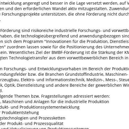
ntwicklung angeregt und besser in die Lage versetzt werden, auf
ren und den erforderlichen Wandel aktiv mitzugestalten. Zuwend
ve Forschungsprojekte unterstützen, die ohne Förderung nicht durc
.
Förderung sind risikoreiche industrielle Forschungs- und vorwett
haben, die technologieübergreifend und anwendungsbezogen sind
 sich dem Programm "Innovationen für die Produktion, Dienstlei
en" zuordnen lassen sowie für die Positionierung des Unternehm
ein. Wesentliches Ziel der BMBF-Förderung ist die Stärkung der K
ten Technologietransfer aus dem vorwettbewerblichen Bereich in 
n Forschungs- und Entwicklungsvorhaben im Bereich der Produkti
endungsfelder bzw. die Branchen Grundstoffindustrie, Maschinen-
rzeugbau, Elektro- und Informationstechnik, Medizin-, Mess-, Steu
k, Optik, Dienstleistung und andere Bereiche der gewerblichen Wir
d.
lgende Themen bzw. Fragestellungen adressiert werden:
, Maschinen und Anlagen für die industrielle Produktion
rodukt- und Produktionssystementwicklung
r Produktentstehung
gstechnologien und Prozessketten
der Produkt- und Prozessqualität
g und Virtualisierung von Produktionssystemen