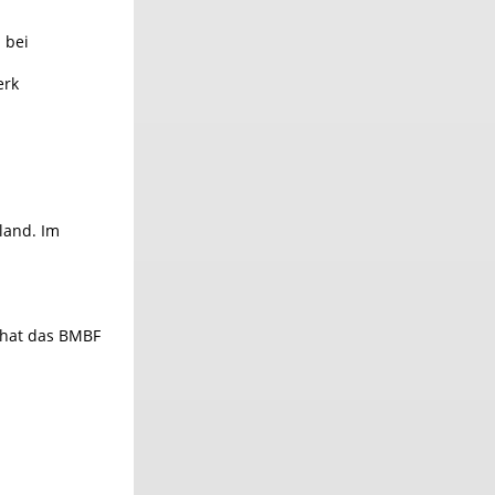
 bei
erk
land. Im
 hat das BMBF