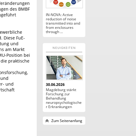
 Veränderungen
ungen des BMBF
hgeführt
IN-NOVA: Active
reduction of noise
transmitted into and
from enclosures
bewerbliche
through ...
. Diese FuE-
stung und
NEUIGKEITEN
ens am Markt
MU-Position bei
die praktische
onsforschung,
 und
er- und
30.06.2026
tschaft
Magdeburg stärkt
Forschung zur
Behandlung
neuropsychologische
r Erkrankungen
Zum Seitenanfang