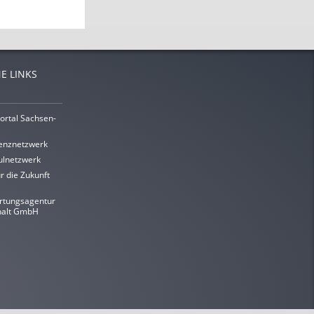
E LINKS
ortal Sachsen-
enznetzwerk
lnetzwerk
r die Zukunft
rtungsagentur
halt GmbH