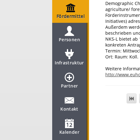
Demographic Cha
agriculture/ fo
Förderinstrument
Fördermittel
Initiatives) adr
Außerdem werden
beschrieben und
NKS-L bietet ab
Personen
konkreten Antra
Termin: Mittwoch
Ort: Raum: Koll. 
Infrastruktur
Weitere Informa
http://www.euho
Partner
Kontakt
Kalender