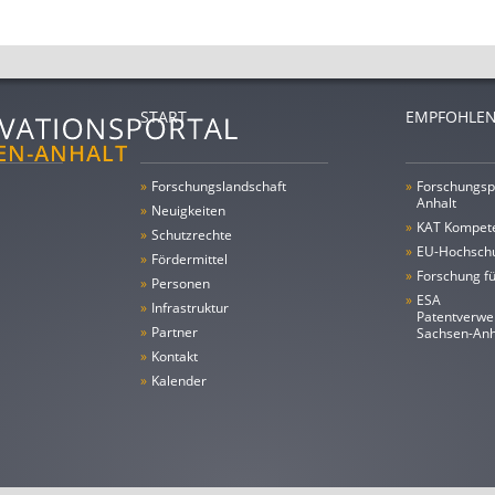
START
EMPFOHLEN
»
Forschungs­landschaft
»
Forschungsp
Anhalt
»
Neuigkeiten
»
KAT Kompet
»
Schutzrechte
»
EU-Hochschu
»
Fördermittel
»
Forschung fü
»
Personen
»
ESA
»
Infrastruktur
Patentverwe
»
Partner
Sachsen-An
»
Kontakt
»
Kalender