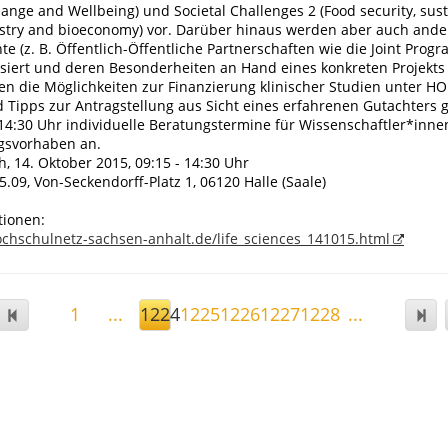
nge and Wellbeing) und Societal Challenges 2 (Food security, sus
restry and bioeconomy) vor. Darüber hinaus werden aber auch ande
e (z. B. Öffentlich-Öffentliche Partnerschaften wie die Joint Pro
essiert und deren Besonderheiten an Hand eines konkreten Projekts 
 die Möglichkeiten zur Finanzierung klinischer Studien unter H
 Tipps zur Antragstellung aus Sicht eines erfahrenen Gutachters 
 14:30 Uhr individuelle Beratungstermine für Wissenschaftler*inne
gsvorhaben an.
, 14. Oktober 2015, 09:15 - 14:30 Uhr
5.09, Von-Seckendorff-Platz 1, 06120 Halle (Saale)
tionen:
chschulnetz-sachsen-anhalt.de/life_sciences_141015.html
1
...
1224
1225
1226
1227
1228
...