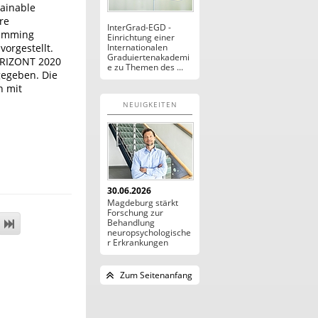
tainable
re
InterGrad-EGD -
gramming
Einrichtung einer
vorgestellt.
Internationalen
Graduiertenakademi
ORIZONT 2020
e zu Themen des ...
gegeben. Die
n mit
NEUIGKEITEN
30.06.2026
Magdeburg stärkt
Forschung zur
Behandlung
neuropsychologische
r Erkrankungen
Zum Seitenanfang