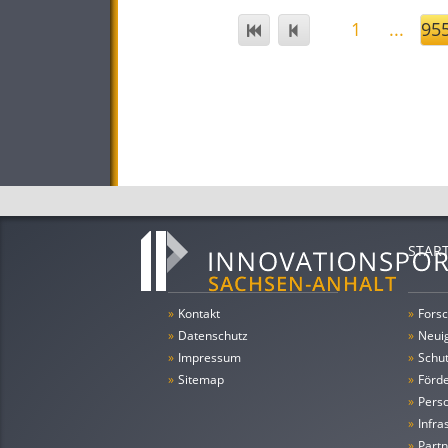
1
...
95
STAR
»
Kontakt
»
Forsc
»
Datenschutz
»
Neui
»
Impressum
»
Schu
»
Sitemap
»
Förde
»
Pers
»
Infra
»
Partn