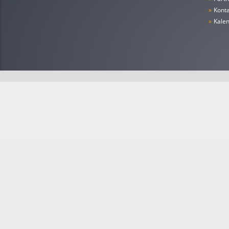
»
Konta
»
Kale