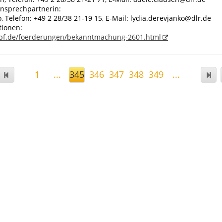
Ansprechpartnerin:
, Telefon: +49 2 28/38 21-19 15, E-Mail: lydia.derevjanko@dlr.de
tionen:
bf.de/foerderungen/bekanntmachung-2601.html
1
...
345
346
347
348
349
...