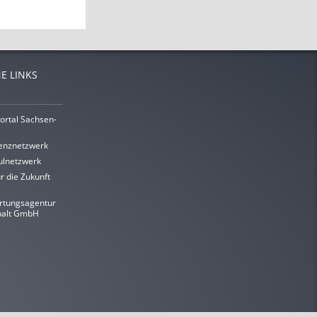
E LINKS
ortal Sachsen-
enznetzwerk
lnetzwerk
r die Zukunft
rtungsagentur
halt GmbH