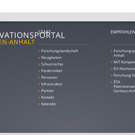
START
EMPFOHLEN
»
Forschungs­landschaft
»
Forschungsp
Anhalt
»
Neuigkeiten
»
KAT Kompet
»
Schutzrechte
»
EU-Hochschu
»
Fördermittel
»
Forschung fü
»
Personen
»
ESA
»
Infrastruktur
Patentverwe
»
Partner
Sachsen-An
»
Kontakt
»
Kalender