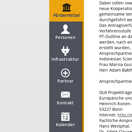
Dabei sollen so
neue Kooperatio
gemeinsame Vera
Fördermittel
durchgeführt w
Das Antragsverfa
Verfahrensstufe 
PT-Outline an da
Personen
werden, nach ein
erstellt wurden,
Ansprechpartner*
Indonesian Scie
Infrastruktur
Frau Marsia Gus
Herr Adam Bakth
Partner
Ansprechpartne
DLR Projektträge
Europäische und
Kontakt
Heinrich-Konen-
53227 Bonn
Internet:
http:/
Fachliche Anspr
Kalender
Hans Westphal, 
Dr. Adele Clause