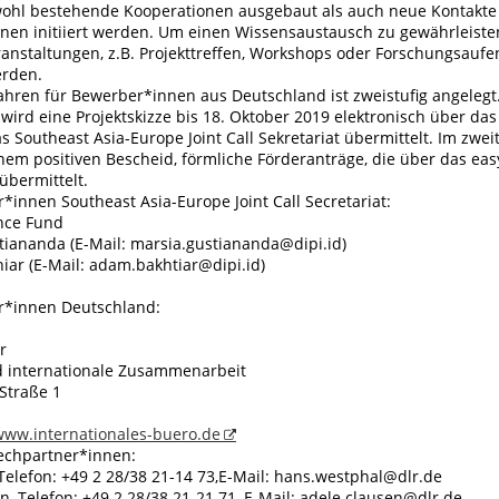
wohl bestehende Kooperationen ausgebaut als auch neue Kontakte
nen initiiert werden. Um einen Wissensaustausch zu gewährleiste
nstaltungen, z.B. Projekttreffen, Workshops oder Forschungsaufe
erden.
hren für Bewerber*innen aus Deutschland ist zweistufig angelegt.
wird eine Projektskizze bis 18. Oktober 2019 elektronisch über das
s Southeast Asia-Europe Joint Call Sekretariat übermittelt. Im zweit
em positiven Bescheid, förmliche Förderanträge, die über das eas
 übermittelt.
innen Southeast Asia-Europe Joint Call Secretariat:
nce Fund
tiananda (E-Mail: marsia.gustiananda@dipi.id)
iar (E-Mail: adam.bakhtiar@dipi.id)
r*innen Deutschland:
r
 internationale Zusammenarbeit
Straße 1
/www.internationales-buero.de
echpartner*innen:
Telefon: +49 2 28/38 21-14 73,E-Mail: hans.westphal@dlr.de
n, Telefon: +49 2 28/38 21-21 71, E-Mail: adele.clausen@dlr.de