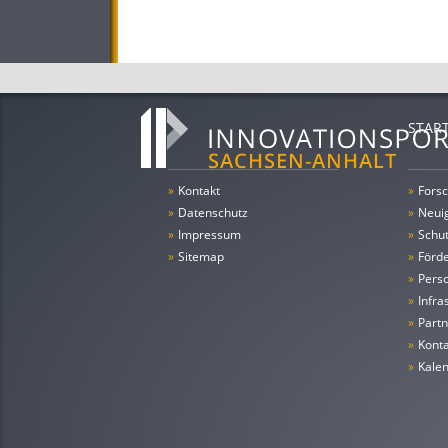
STAR
»
Kontakt
»
Forsc
»
Datenschutz
»
Neui
»
Impressum
»
Schu
»
Sitemap
»
Förde
»
Pers
»
Infra
»
Partn
»
Konta
»
Kale