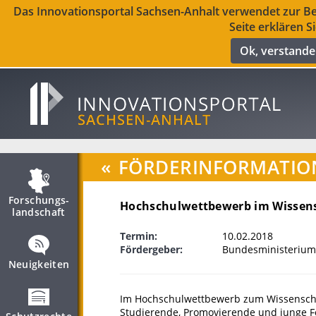
Das Innovationsportal Sachsen-Anhalt verwendet zur Ber
Seite erklären S
Ok, verstand
«
FÖRDERINFORMATIO
Forschungs­
Hochschulwettbewerb im Wissensc
landschaft
Termin:
10.02.2018
Fördergeber:
Bundesministerium
Neuigkeiten
Im Hochschulwettbewerb zum Wissenschaf
Studierende, Promovierende und junge Fo