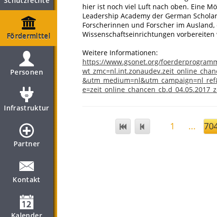
Schutzrechte
hier ist noch viel Luft nach oben. Eine 
Leadership Academy der German Scholar
Forscherinnen und Forscher im Ausland,
Wissenschaftseinrichtungen vorbereiten w
Fördermittel
Weitere Informationen:
https://www.gsonet.org/foerderprogram
wt_zmc=nl.int.zonaudev.zeit_online_chanc
Personen
&utm_medium=nl&utm_campaign=nl_ref&u
e=zeit_online_chancen_cb.d_04.05.2017_
Infrastruktur
1
...
70
Partner
Kontakt
Kalender