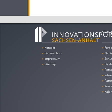
STAR
»
Kontakt
»
Forsc
»
Datenschutz
»
Neui
»
Impressum
»
Schu
»
Sitemap
»
Förde
»
Pers
»
Infra
»
Partn
»
Konta
»
Kale