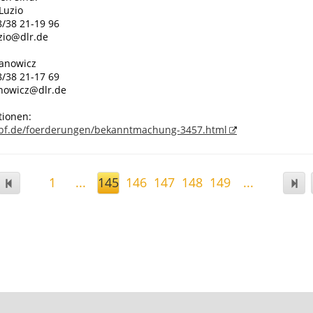
 Luzio
8/38 21-19 96
uzio@dlr.de
Janowicz
8/38 21-17 69
anowicz@dlr.de
tionen:
bf.de/foerderungen/bekanntmachung-3457.html
1
...
145
146
147
148
149
...