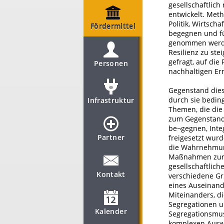
gesellschaftlic
entwickelt. Met
Politik, Wirtsch
Fördermittel
begegnen und fü
genommen werden
Resilienz zu st
gefragt, auf die 
Personen
nachhaltigen Er
Gegenstand dies
durch sie beding
Infrastruktur
Themen, die die
zum Gegenstand 
be¬gegnen, Inte
Partner
freigesetzt wur
die Wahrnehmun
Maßnahmen zur 
gesellschaftlich
Kontakt
verschiedene Gr
eines Auseinand
Miteinanders, d
Segregationen u
Kalender
Segregationsmus
komplexen Auswi