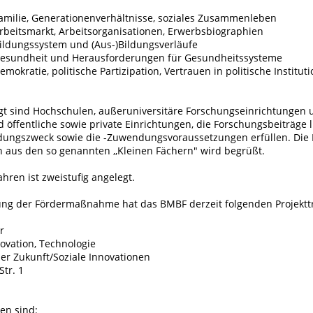
amilie, Generationenverhältnisse, soziales Zusammenleben
rbeitsmarkt, Arbeitsorganisationen, Erwerbsbiographien
ildungssystem und (Aus-)Bildungsverläufe
Gesundheit und Herausforderungen für Gesundheitssysteme
mokratie, politische Partizipation, Vertrauen in politische Institut
gt sind Hochschulen, außeruniversitäre Forschungseinrichtungen
d öffentliche sowie private Einrichtungen, die Forschungsbeiträge 
ngszweck sowie die -Zuwendungsvoraussetzungen erfüllen. Die 
 aus den so genannten ,,Kleinen Fächern" wird begrüßt.
hren ist zweistufig angelegt.
ung der Fördermaßnahme hat das BMBF derzeit folgenden Projekttr
r
novation, Technologie
er Zukunft/Soziale Innovationen
tr. 1
en sind: