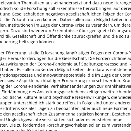
h relevanten Thematiken aus¬einandersetzt und dazu neue Heran
hodisch solide Forschung soll Erkenntnisse hervorbringen, auf der
aft und Gesellschaft den negativen gesellschaftlichen Folgen der Co
r die Zukunft nutzen können. Dabei sollen auch Möglichkeiten in
, Institutionen im Zuge der Corona-Krise zu verändern, um deren
eigern. Dazu sind wiederum Erkenntnisse über geeignete Lösung
Politik, Gesellschaft und Öffentlichkeit zurückgreifen und die so zu
neuerung beitragen können.
er Förderung ist die Erforschung langfristiger Folgen der Corona
ter Herausforderungen für die Gesellschaft. Die Förderrichtlinie a
 Auswirkungen der Corona-Pandemie auf Spaltungsprozesse und ¬
haben. Es sollen außerdem Möglichkeiten, den daraus entstehen
grationsprozesse und Innovationspotentiale, die im Zuge der Cor
den, sowie Aspekte nachhaltiger Erneuerung erforscht werden. Kran
g der Corona-Pandemie, Verhaltensänderungen zur Krankheitsv
Eindämmung des Ansteckungsgeschehens zeitigen weitreichende
e, politische, kulturelle und psychische Nebenwirkungen, die wied
uppen unterschiedlich stark betreffen. In Folge sind unter ander
erdriftens sozialer Lagen zu beobachten, aber auch neue Formen 
ie den gesellschaftlichen Zusammenhalt stärken können. Bestehe
nd Ungleichgewichte verschärfen sich oder es entstehen neue
ter. Die zu fördernden Forschungsvorhaben sollen zum Verständn
rkungen der Krise beitragen.