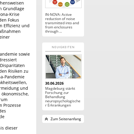
gehensweisen
en Grundlage
rona-Krise
IN-NOVA: Active
reduction of noise
 den Fokus
transmitted into and
 Effizienz und
from enclosures
smaßnahmen
through ...
 einer
NEUIGKEITEN
-Pandemie sowie
dressiert
Disparitäten
den Risiken zu
ona-Pandemie
kheitswellen,
30.06.2026
ermeidung und
Magdeburg stärkt
Forschung zur
 ökonomische,
Behandlung
erum
neuropsychologische
em Prozesse
r Erkrankungen
des
nde
Zum Seitenanfang
is dieser