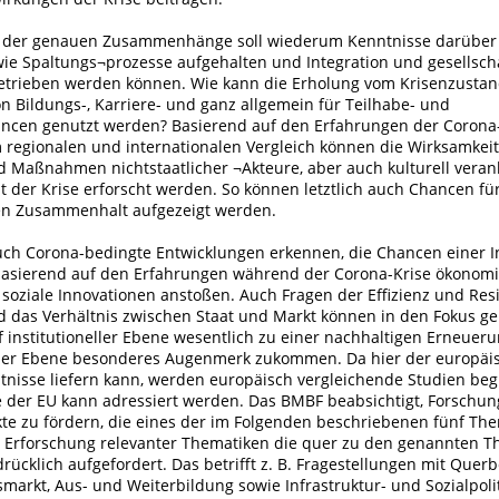
s der genauen Zusammenhänge soll wiederum Kenntnisse darüber
wie Spaltungs¬prozesse aufgehalten und Integration und gesellscha
etrieben werden können. Wie kann die Erholung vom Krisenzustan
n Bildungs-, Karriere- und ganz allgemein für Teilhabe- und
ncen genutzt werden? Basierend auf den Erfahrungen der Corona
 regionalen und internationalen Vergleich können die Wirksamkeit 
aßnahmen nichtstaatlicher ¬Akteure, aber auch kulturell veran
 der Krise erforscht werden. So können letztlich auch Chancen fü
hen Zusammenhalt aufgezeigt werden.
auch Corona-bedingte Entwicklungen erkennen, die Chancen einer I
basierend auf den Erfahrungen während der Corona-Krise ökonomi
soziale Innovationen anstoßen. Auch Fragen der Effizienz und Resi
nd das Verhältnis zwischen Staat und Markt können in den Fokus g
 institutioneller Ebene wesentlich zu einer nachhaltigen Erneuer
eser Ebene besonderes Augenmerk zukommen. Da hier der europäis
ntnisse liefern kann, werden europäisch vergleichende Studien beg
e der EU kann adressiert werden. Das BMBF beabsichtigt, Forschu
kte zu fördern, die eines der im Folgenden beschriebenen fünf Th
r Erforschung relevanter Thematiken die quer zu den genannten 
drücklich aufgefordert. Das betrifft z. B. Fragestellungen mit Que
markt, Aus- und Weiterbildung sowie Infrastruktur- und Sozialpolit