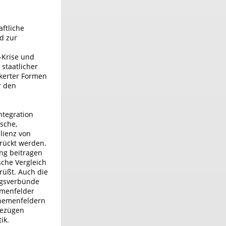
ftliche
d zur
-Krise und
staatlicher
kerter Formen
r den
ntegration
sche,
lienz von
erückt werden.
ung beitragen
che Vergleich
rüßt. Auch die
ngsverbünde
emenfelder
Themenfeldern
rbezügen
ik.