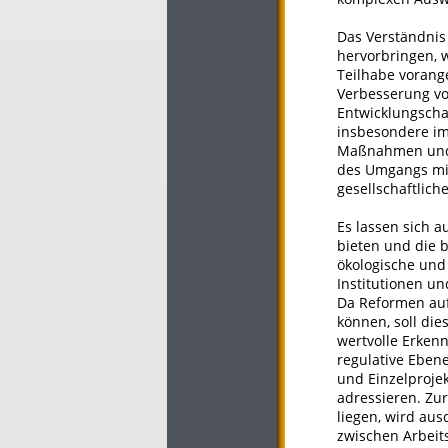
Das Verständni
hervorbringen, 
Teilhabe vorang
Verbesserung vo
Entwicklungscha
insbesondere im
Maßnahmen und M
des Umgangs mit
gesellschaftlic
Es lassen sich 
bieten und die 
ökologische und 
Institutionen u
Da Reformen auf
können, soll di
wertvolle Erken
regulative Eben
und Einzelproje
adressieren. Zu
liegen, wird aus
zwischen Arbeits