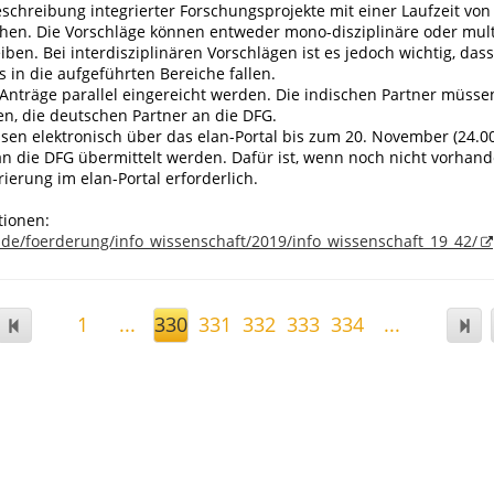
eschreibung integrierter Forschungsprojekte mit einer Laufzeit von 
chen. Die Vorschläge können entweder mono-disziplinäre oder multi
iben. Bei interdisziplinären Vorschlägen ist es jedoch wichtig, dass
ts in die aufgeführten Bereiche fallen.
Anträge parallel eingereicht werden. Die indischen Partner müsse
en, die deutschen Partner an die DFG.
sen elektronisch über das elan-Portal bis zum 20. November (24.0
an die DFG übermittelt werden. Dafür ist, wenn noch nicht vorhand
rierung im elan-Portal erforderlich.
tionen:
.de/foerderung/info_wissenschaft/2019/info_wissenschaft_19_42/
1
...
330
331
332
333
334
...