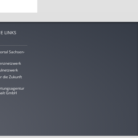
E LINKS
ortal Sachsen-
enznetzwerk
lnetzwerk
r die Zukunft
rtungsagentur
halt GmbH