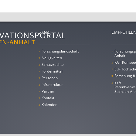
START
EMPFOHLEN
»
Forschungs­landschaft
»
Forschungsp
Anhalt
»
Neuigkeiten
»
KAT Kompet
»
Schutzrechte
»
EU-Hochschu
»
Fördermittel
»
Forschung fü
»
Personen
»
ESA
»
Infrastruktur
Patentverwe
»
Partner
Sachsen-An
»
Kontakt
»
Kalender