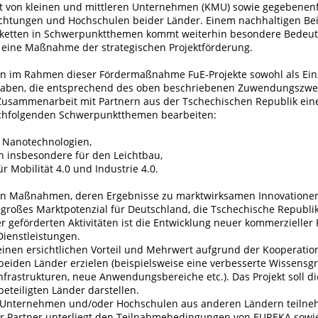
von kleinen und mittleren Unternehmen (KMU) sowie gegebenenf
chtungen und Hochschulen beider Länder. Einem nachhaltigen Bei
ketten in Schwerpunktthemen kommt weiterhin besondere Bedeut
 eine Maßnahme der strategischen Projektförderung.
n im Rahmen dieser Fördermaßnahme FuE-Projekte sowohl als Einz
haben, die entsprechend des oben beschriebenen Zuwendungszwe
 Zusammenarbeit mit Partnern aus der Tschechischen Republik ein
chfolgenden Schwerpunktthemen bearbeiten:
e Nanotechnologien,
n insbesondere für den Leichtbau,
ür Mobilität 4.0 und Industrie 4.0.
n Maßnahmen, deren Ergebnisse zu marktwirksamen Innovationen
 großes Marktpotenzial für Deutschland, die Tschechische Republ
er geförderten Aktivitäten ist die Entwicklung neuer kommerzieller 
Dienstleistungen.
 einen ersichtlichen Vorteil und Mehrwert aufgrund der Kooperatio
beiden Länder erzielen (beispielsweise eine verbesserte Wissensg
frastrukturen, neue Anwendungs­bereiche etc.). Das Projekt soll die
eteiligten Länder darstellen.
 Unternehmen und/oder Hochschulen aus anderen Ländern teilne
r Partner unterliegt den Teilnahmebedingungen von EUREKA sowi