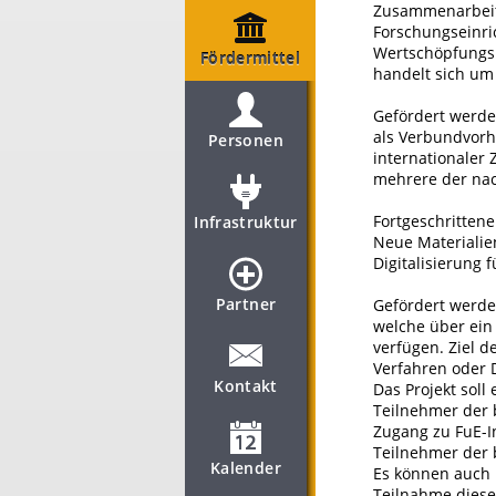
Zusammenarbeit 
Forschungseinri
Wertschöpfungs
Fördermittel
handelt sich um
Gefördert werde
als Verbundvor
Personen
internationaler
mehrere der na
Fortgeschritten
Infrastruktur
Neue Materialie
Digitalisierung f
Partner
Gefördert werde
welche über ein
verfügen. Ziel d
Verfahren oder 
Kontakt
Das Projekt soll
Teilnehmer der 
Zugang zu FuE-In
Teilnehmer der b
Kalender
Es können auch
Teilnahme diese