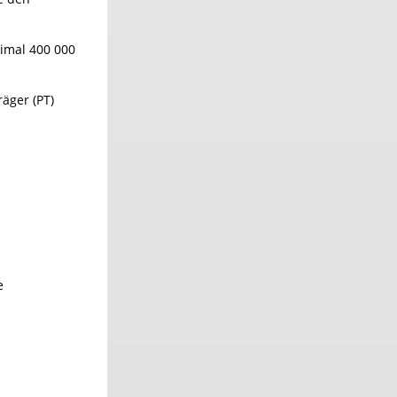
imal 400 000
äger (PT)
e