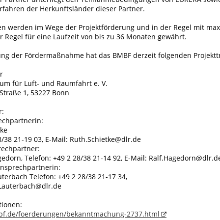
rfahren der Herkunftsländer dieser Partner.
 werden im Wege der Projektförderung und in der Regel mit max
r Regel für eine Laufzeit von bis zu 36 Monaten gewährt.
ung der Fördermaßnahme hat das BMBF derzeit folgenden Projekttr
r
um für Luft- und Raumfahrt e. V.
Straße 1, 53227 Bonn
r:
echpartnerin:
tke
8/38 21-19 03, E-Mail: Ruth.Schietke@dlr.de
rechpartner:
gedorn, Telefon: +49 2 28/38 21-14 92, E-Mail: Ralf.Hagedorn@dlr.d
Ansprechpartnerin:
terbach Telefon: +49 2 28/38 21-17 34,
.Lauterbach@dlr.de
tionen:
bf.de/foerderungen/bekanntmachung-2737.html