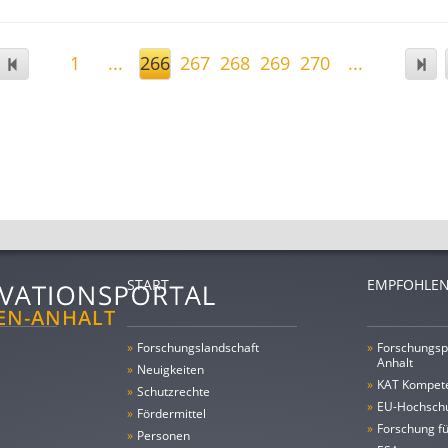
1
...
266
267
268
269
270
...
START
EMPFOHLEN
»
Forschungs­landschaft
»
Forschungsp
Anhalt
»
Neuigkeiten
»
KAT Kompet
»
Schutzrechte
»
EU-Hochschu
»
Fördermittel
»
Forschung fü
»
Personen