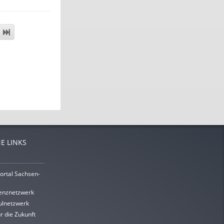
E LINKS
ortal Sachsen-
enznetzwerk
lnetzwerk
r die Zukunft