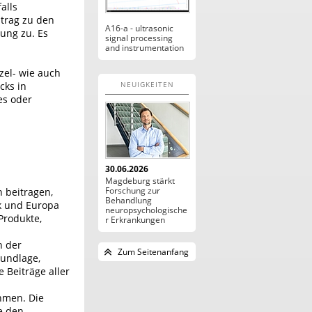
alls
trag zu den
A16-a - ultrasonic
ung zu. Es
signal processing
and instrumentation
el- wie auch
cks in
NEUIGKEITEN
es oder
30.06.2026
Magdeburg stärkt
Forschung zur
 beitragen,
Behandlung
ik und Europa
neuropsychologische
Produkte,
r Erkrankungen
n der
Zum Seitenanfang
rundlage,
 Beiträge aller
hmen. Die
e den