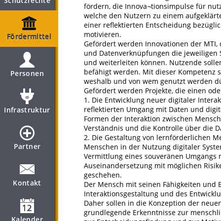
Schutzrechte
fördern, die Innova¬tionsimpulse für nut
welche den Nutzern zu einem aufgeklärte
einer reflektierten Entscheidung bezüg
motivieren.
Fördermittel
Gefördert werden Innovationen der MTI, 
und Datenverknüpfungen die jeweiligen S
und weiterleiten können. Nutzende solle
befähigt werden. Mit dieser Kompetenz s
Personen
weshalb und von wem genutzt werden dü
Gefördert werden Projekte, die einen od
1. Die Entwicklung neuer digitaler Inte
reflektierten Umgang mit Daten und digi
Infrastruktur
Formen der Interaktion zwischen Mensch
Verständnis und die Kontrolle über die 
2. Die Gestaltung von lernförderlichen 
Partner
Menschen in der Nutzung digitaler Syst
Vermittlung eines souveränen Umgangs mi
Auseinandersetzung mit möglichen Risike
geschehen.
Kontakt
Der Mensch mit seinen Fähigkeiten und B
Interaktionsgestaltung und des Entwickl
Daher sollen in die Konzeption der neue
grundlegende Erkenntnisse zur menschli
Kalender