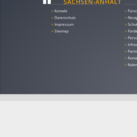
»
Kontakt
»
Forsc
»
Datenschutz
»
Neui
»
Impressum
»
Schu
»
Sitemap
»
Förde
»
Pers
»
Infra
»
Partn
»
Konta
»
Kale