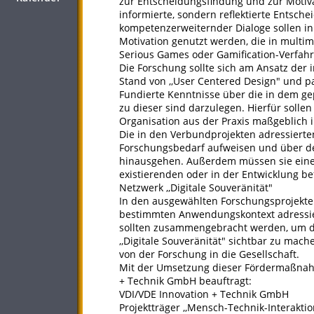
zur Entscheidungsfindung und zur Motiva
informierte, sondern reflektierte Entsch
kompetenzerweiternder Dialoge sollen i
Motivation genutzt werden, die in multim
Serious Games oder Gamification-Verfah
Die Forschung sollte sich am Ansatz der
Stand von ,,User Centered Design" und 
Fundierte Kenntnisse über die in dem ge
zu dieser sind darzulegen. Hierfür soll
Organisation aus der Praxis maßgeblich
Die in den Verbundprojekten adressiert
Forschungsbedarf aufweisen und über d
hinausgehen. Außerdem müssen sie einen
existierenden oder in der Entwicklung b
Netzwerk ,,Digitale Souveränität"
In den ausgewählten Forschungsprojekten
bestimmten Anwendungskontext adressier
sollten zusammengebracht werden, um d
,,Digitale Souveränität" sichtbar zu mac
von der Forschung in die Gesellschaft.
Mit der Umsetzung dieser Fördermaßnahm
+ Technik GmbH beauftragt:
VDI/VDE Innovation + Technik GmbH
Projektträger ,,Mensch-Technik-Interaktio