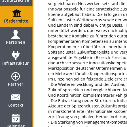
Schutzrechte
vergleichbaren Netzwerken setzt auf die 
Innovationspole für eine strategische Z
Ebene aufgebaut haben. Die Erfolge in d
Spitzencluster-Wettbewerbs sowie der 
Fördermittel
und Ländern sind dabei wichtige Basis. 
unterstützt werden, dort wo es nachhaltig
bestehende Kontakte zu führenden europ
komplementären Kompetenzen zu intensiv
Personen
Kooperationen zu überführen. Innerhalb 
Spitzencluster, Zukunfts­projekte und ve
ausgewählte Projekte im Bereich Forschu
dadurch verbesserte Innovationskompeten
Infrastruktur
Marktposition deutscher Unternehmen und
ein Mehrwert für alle Kooperationspartn
Im Einzelnen sollen folgende Ziele errei
Partner
- Die Weiterentwicklung und der Ausbau 
Zukunftsprojekten und vergleichbaren Ne
und Koordination komplementärer Fähig­k
- Die Entwicklung neuer Strukturen, Init
Kontakt
Akteure der Spitzencluster, Zukunftspro
in marktorientierte internationale Koop
zur Lösung von globalen Herausforderun
- Die Stärkung von Managementkompetenz
Kalender