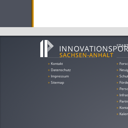
STAR
»
Kontakt
»
Forsc
»
Datenschutz
»
Neui
»
Impressum
»
Schu
»
Sitemap
»
Förde
»
Pers
»
Infra
»
Partn
»
Konta
»
Kale