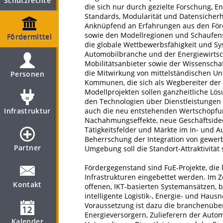
Schutzrechte
die sich nur durch gezielte Forschung, E
Standards, Modularität und Datensicher
Anknüpfend an Erfahrungen aus den Förde
sowie den Modellregionen und Schaufenst
Fördermittel
die globale Wettbewerbsfähigkeit und Sy
Automobilbranche und der Energiewirtsch
Mobilitätsanbieter sowie der Wissenscha
die Mitwirkung von mittelständischen Un
Personen
Kommunen, die sich als Wegbereiter der 
Modellprojekten sollen ganzheitliche Lö
den Technologien über Dienstleistungen 
Infrastruktur
auch die neu entstehenden Wertschöpfun
Nachahmungseffekte, neue Geschäftsidee
Tätigkeitsfelder und Märkte im In- und 
Beherrschung der Integration von gewerbl
Partner
Umgebung soll die Standort-Attraktivität 
Fördergegenstand sind FuE-Projekte, die 
Infrastrukturen eingebettet werden. Im
Kontakt
offenen, IKT-basierten Systemansätzen, b
intelligente Logistik-, Energie- und Ha
Voraussetzung ist dazu die branchenüber
Energieversorgern, Zulieferern der Autom
Kalender