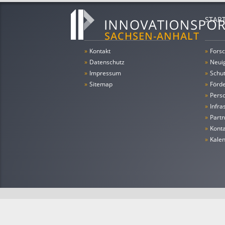
STAR
»
Kontakt
»
Forsc
»
Datenschutz
»
Neui
»
Impressum
»
Schu
»
Sitemap
»
Förde
»
Pers
»
Infra
»
Partn
»
Konta
»
Kale