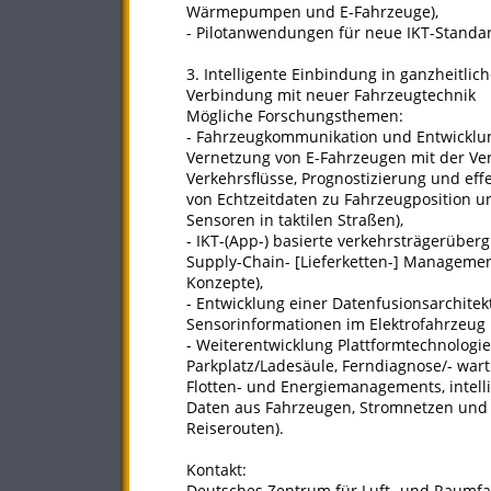
Wärmepumpen und E-Fahrzeuge),
- Pilotanwendungen für neue IKT-Standard
3. Intelligente Einbindung in ganzheitlich
Verbindung mit neuer Fahrzeugtechnik
Mögliche Forschungsthemen:
- Fahrzeugkommunikation und Entwicklun
Vernetzung von E-Fahrzeugen mit der Verk
Verkehrsflüsse, Prognostizierung und ef
von Echtzeitdaten zu Fahrzeugposition u
Sensoren in taktilen Straßen),
- IKT-(App-) basierte verkehrsträgerüberg
Supply-Chain- [Lieferketten-] Management
Konzepte),
- Entwicklung einer Datenfusionsarchite
Sensorinformationen im Elektrofahrzeug
- Weiterentwicklung Plattformtechnologi
Parkplatz/Ladesäule, Ferndiagnose/- wa
Flotten- und Energiemanagements, intell
Daten aus Fahrzeugen, Stromnetzen und 
Reiserouten).
Kontakt:
Deutsches Zentrum für Luft- und Raumfah