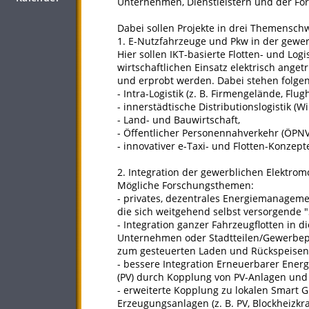
Unternehmen, Dienstleistern und der Fo
Dabei sollen Projekte in drei Themensch
1. E-Nutzfahrzeuge und Pkw in der gewe
Hier sollen IKT-basierte Flotten- und Log
wirtschaftlichen Einsatz elektrisch ange
und erprobt werden. Dabei stehen folg
- Intra-Logistik (z. B. Firmengelände, Flug
- innerstädtische Distributionslogistik (Wi
- Land- und Bauwirtschaft,
- Öffentlicher Personennahverkehr (ÖPNV)
- innovativer e-Taxi- und Flotten-Konzept
2. Integration der gewerblichen Elektrom
Mögliche Forschungsthemen:
- privates, dezentrales Energiemanageme
die sich weitgehend selbst versorgende "S
- Integration ganzer Fahrzeugflotten in
Unternehmen oder Stadtteilen/Gewerbepar
zum gesteuerten Laden und Rückspeisen)
- bessere Integration Erneuerbarer Ener
(PV) durch Kopplung von PV-Anlagen und 
- erweiterte Kopplung zu lokalen Smart 
Erzeugungsanlagen (z. B. PV, Blockheizkr