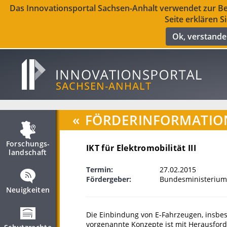
Das Innovationsportal Sachsen-Anhalt verwendet zur Ber
Seite erklären S
Ok, verstand
«
FÖRDERINFORMATIO
Forschungs­
IKT für Elektromobilität III
landschaft
Termin:
27.02.2015
Fördergeber:
Bundesministerium 
Neuigkeiten
Die Einbindung von E-Fahrzeugen, insbe
vorgenannte Konzepte ist mit Herausfor