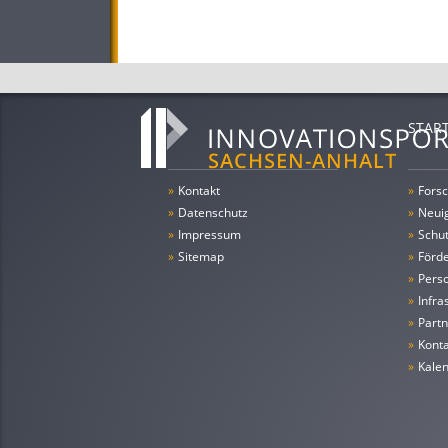
STAR
»
Kontakt
»
Forsc
»
Datenschutz
»
Neui
»
Impressum
»
Schu
»
Sitemap
»
Förde
»
Pers
»
Infra
»
Partn
»
Konta
»
Kale