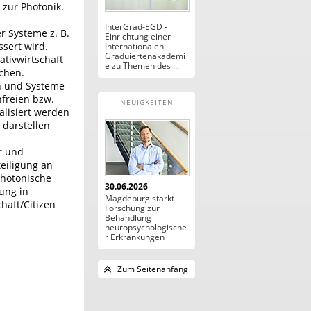
zur Photonik.
InterGrad-EGD -
 Systeme z. B.
Einrichtung einer
ssert wird.
Internationalen
Graduiertenakademi
ativwirtschaft
e zu Themen des ...
ichen.
n und Systeme
nfreien bzw.
NEUIGKEITEN
alisiert werden
 darstellen
r und
eiligung an
photonische
30.06.2026
ung in
Magdeburg stärkt
haft/Citizen
Forschung zur
Behandlung
neuropsychologische
r Erkrankungen
Zum Seitenanfang