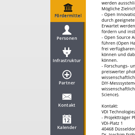
werden ausschli
Mögliche Zielric
- Open Innovati
Fördermittel
durch geeignete 
Erwartet werden 
fördern und ins
- Open Source A
Personen
führen (Open Ha
frei verfügbare
können und dabe
können.
Infrastruktur
- Forschungs- u
preiswerter pho
wissenschaftlic
Partner
DIY-Messsysteme
wissenschaftlic
Science).
Kontakt
Kontakt:
VDI Technologi
- Projektträger 
VDI-Platz 1
Kalender
40468 Düsseldor
Dr. Joachim Fröh