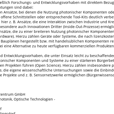
eßlich Forschungs- und Entwicklungsvorhaben mit direktem Bezug 
htungen sind dabei:
on Ansätze, bei denen die Nutzung photonischer Komponenten oder
offene Schnittstellen oder entsprechende Tool-Kits deutlich verbe
hier z. B. Ansätze, die eine Interaktion zwischen Industrie und Kre
besondere auch Innovationen Dritter (Inside-Out-Prozesse) ermögl
nsätze, die zu einer breiteren Nutzung photonischer Komponente
rdware). Hierzu zählen Geräte oder Systeme, die nach lizenzkoste
n Bauplänen hergestellt bzw. mit handelsüblichen Komponenten re
i eine Alternative zu heute verfügbaren kommerziellen Produkten
nd Entwicklungsvorhaben, die unter Einsatz leicht zu beschaffende
tonischer Komponenten und Systeme zu einer stärkeren Bürgerbet
hen Projekten führen (Open Science). Hierzu zählen insbesondere 
, die eigene wissenschaftliche Untersuchungen sowie die Einbind
he Projekte und z. B. Sensornetzwerke ermöglichen (Bürgerwissensc
ezentrum GmbH
Photonik, Optische Technologien -
f
lingsdorf