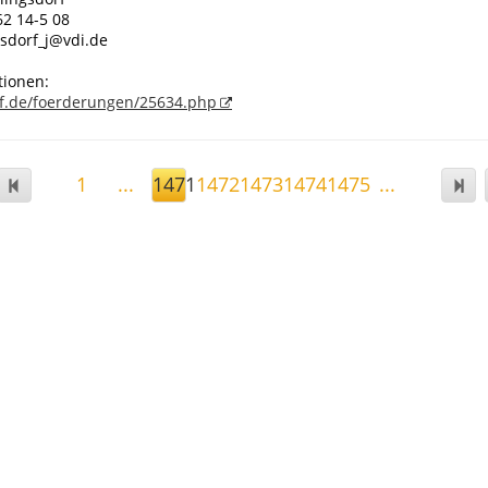
62 14-5 08
gsdorf_j@vdi.de
tionen:
f.de/foerderungen/25634.php
1
...
1471
1472
1473
1474
1475
...