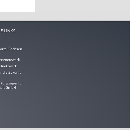
E LINKS
ortal Sachsen-
enznetzwerk
lnetzwerk
r die Zukunft
rtungsagentur
halt GmbH