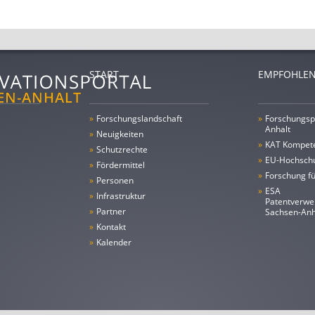
START
EMPFOHLEN
»
Forschungs­landschaft
»
Forschungsp
Anhalt
»
Neuigkeiten
»
KAT Kompet
»
Schutzrechte
»
EU-Hochschu
»
Fördermittel
»
Forschung fü
»
Personen
»
ESA
»
Infrastruktur
Patentverwe
»
Partner
Sachsen-An
»
Kontakt
»
Kalender