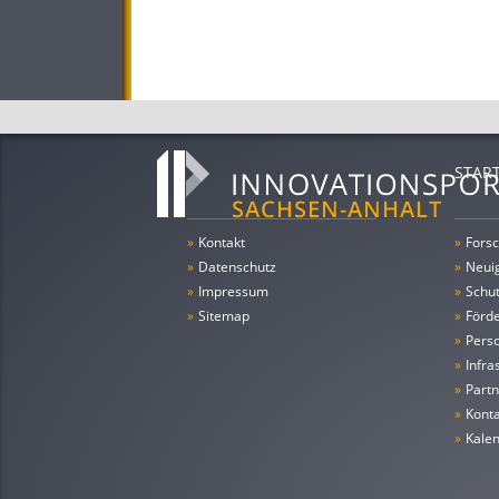
STAR
»
Kontakt
»
Forsc
»
Datenschutz
»
Neui
»
Impressum
»
Schu
»
Sitemap
»
Förde
»
Pers
»
Infra
»
Partn
»
Konta
»
Kale