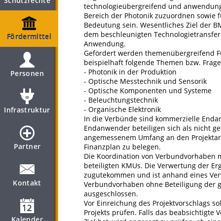
Schutzrechte
technologieübergreifend und anwendun
Bereich der Photonik zuzuordnen sowie 
Bedeutung sein. Wesentliches Ziel der B
dem beschleunigten Technologietransfer
Fördermittel
Anwendung.
Gefördert werden themenübergreifend F
beispielhaft folgende Themen bzw. Frage
- Photonik in der Produktion
Personen
- Optische Messtechnik und Sensorik
- Optische Komponenten und Systeme
- Beleuchtungstechnik
- Organische Elektronik
Infrastruktur
In die Verbünde sind kommerzielle Enda
Endanwender beteiligen sich als nicht gef
angemessenem Umfang an den Projektarbe
Partner
Finanzplan zu belegen.
Die Koordination von Verbundvorhaben me
beteiligten KMUs. Die ­Verwertung der Er
zugutekommen und ist anhand eines Verw
Kontakt
Verbundvorhaben ohne Beteiligung der g
ausgeschlossen.
Vor Einreichung des Projektvorschlags so
Projekts prüfen. Falls das beabsichtigte
Kalender