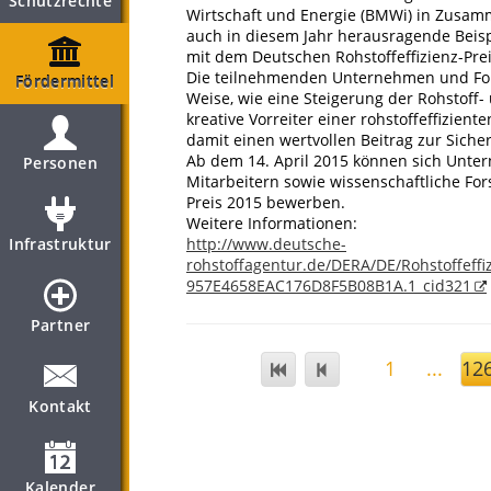
Schutzrechte
Wirtschaft und Energie (BMWi) in Zusam
auch in diesem Jahr herausragende Beisp
mit dem Deutschen Rohstoffeffizienz-Prei
Die teilnehmenden Unternehmen und Fors
Fördermittel
Weise, wie eine Steigerung der Rohstoff- 
kreative Vorreiter einer rohstoffeffizie
damit einen wertvollen Beitrag zur Sich
Ab dem 14. April 2015 können sich Unter
Personen
Mitarbeitern sowie wissenschaftliche For
Preis 2015 bewerben.
Weitere Informationen:
Infrastruktur
http://www.deutsche-
rohstoffagentur.de/DERA/DE/Rohstoffeff
957E4658EAC176D8F5B08B1A.1_cid321
Partner
1
...
12
Kontakt
Kalender