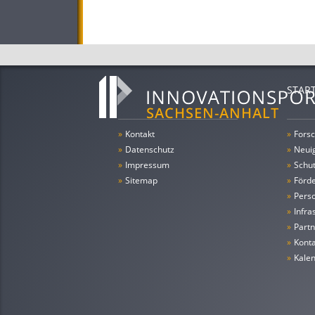
STAR
»
Kontakt
»
Forsc
»
Datenschutz
»
Neui
»
Impressum
»
Schu
»
Sitemap
»
Förde
»
Pers
»
Infra
»
Partn
»
Konta
»
Kale