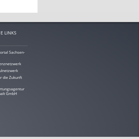
E LINKS
ortal Sachsen-
enznetzwerk
lnetzwerk
r die Zukunft
rtungsagentur
halt GmbH