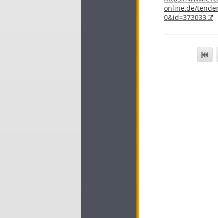
online.de/tend
0&id=373033