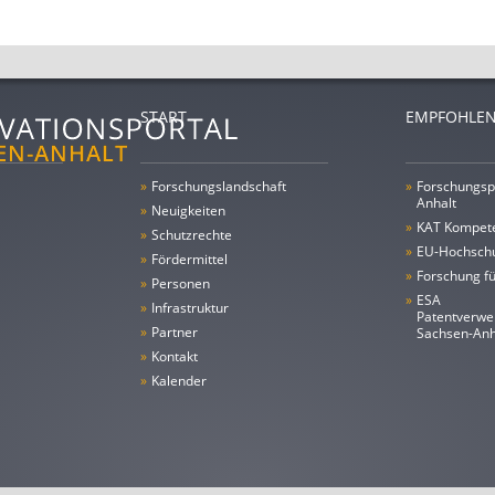
START
EMPFOHLEN
»
Forschungs­landschaft
»
Forschungsp
Anhalt
»
Neuigkeiten
»
KAT Kompet
»
Schutzrechte
»
EU-Hochschu
»
Fördermittel
»
Forschung fü
»
Personen
»
ESA
»
Infrastruktur
Patentverwe
»
Partner
Sachsen-An
»
Kontakt
»
Kalender