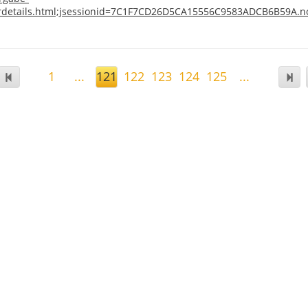
erdetails.html;jsessionid=7C1F7CD26D5CA15556C9583ADCB6B59A.n
1
...
121
122
123
124
125
...