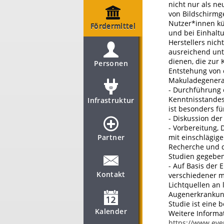
nicht nur als n
von Bildschirmg
Nutzer*innen k
Fördermittel
und bei Einhalt
Herstellers nich
ausreichend unte
dienen, die zur
Personen
Entstehung von
Makuladegenerati
- Durchführung 
Kenntnisstandes
Infrastruktur
ist besonders fü
- Diskussion der
- Vorbereitung,
Partner
mit einschlägig
Recherche und d
Studien gegebe
- Auf Basis der
Kontakt
verschiedener m
Lichtquellen an
Augenerkrankunge
Studie ist eine
Kalender
Weitere Informa
https://www.eve