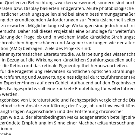
eue Quellen zu Beleuchtungszwecken verwendet, sondern sind auch
eräten bzw. Display basierten Endgeräten. Akute photobiologische
ünstlicher Strahlungsquellen sind bei einem bestimmungsgemäße
ung der grundlegenden Anforderungen zur Produktsicherheit seite
t zu erwarten. Mögliche langfristige Wirkungen sind jedoch noch ni
rsucht. Daher soll dieses Projekt als eine Grundlage für weiterfü
 Klärung der Frage, ob und in welchem Maße künstliche Strahlungs
 chronischen Augenschäden und Augenerkrankungen wie der alter
on (AMD) beitragen. Ziele des Projekts sind:
einer systematischen Literaturstudie. Aufarbeitung des wissenscha
 in Bezug auf die Wirkung von künstlichen Strahlungsquellen auf 
r die Retina und das retinale Pigmentepithel herauszuarbeiten.
 für die Fragestellung relevanten künstlichen optischen Strahlungs
 Durchführung und Auswertung eines (digital durchzuführenden) 
en Experten*innen auf dem Gebiet. Aufbauend auf den Ergebnisse
es Fachgesprächs soll eine konkrete Empfehlung für weiterführe
n werden.
 Ergebnisse von Literaturstudie und Fachgespräch vergleichende Di
ethodischer Ansätze zur Klärung der Frage, ob und inwieweit küns
 langfristigen Augenschäden und der Entstehung chronischer
n wie z.B. der altersbedingten Makuladegeneration beteiligt sind
 begründete Empfehlung im Sinne einer Machbarkeitsuntersuchung
tionen:
rgabe-