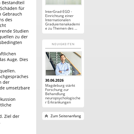
 Bestandteil
 Schäden für
InterGrad-EGD -
n Gebrauch
Einrichtung einer
ns des
Internationalen
Graduiertenakademi
cht
e zu Themen des ...
hrende Studien
quellen zu der
sbedingten
NEUIGKEITEN
ftlichen
das Auge. Dies
quellen.
Fachgespräches
30.06.2026
n der
Magdeburg stärkt
nde umsetzbare
Forschung zur
Behandlung
neuropsychologische
skussion
r Erkrankungen
tliche
. Ziel der
Zum Seitenanfang
.