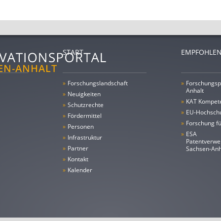
START
EMPFOHLEN
»
Forschungs­landschaft
»
Forschungsp
Anhalt
»
Neuigkeiten
»
KAT Kompet
»
Schutzrechte
»
EU-Hochschu
»
Fördermittel
»
Forschung fü
»
Personen
»
ESA
»
Infrastruktur
Patentverwe
»
Partner
Sachsen-An
»
Kontakt
»
Kalender