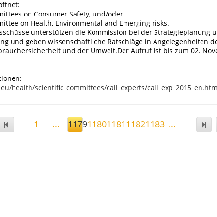
ffnet:
mmittees on Consumer Safety, und/oder
mittee on Health, Environmental and Emerging risks.
sschüsse unterstützen die Kommission bei der Strategieplanung 
ung und geben wissenschaftliche Ratschläge in Angelegenheiten de
brauchersicherheit und der Umwelt.Der Aufruf ist bis zum 02. No
tionen:
.eu/health/scientific_committees/call_experts/call_exp_2015_en.ht
1
...
1179
1180
1181
1182
1183
...