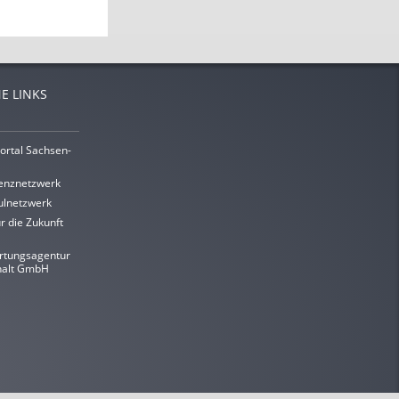
E LINKS
ortal Sachsen-
enznetzwerk
lnetzwerk
r die Zukunft
rtungsagentur
halt GmbH