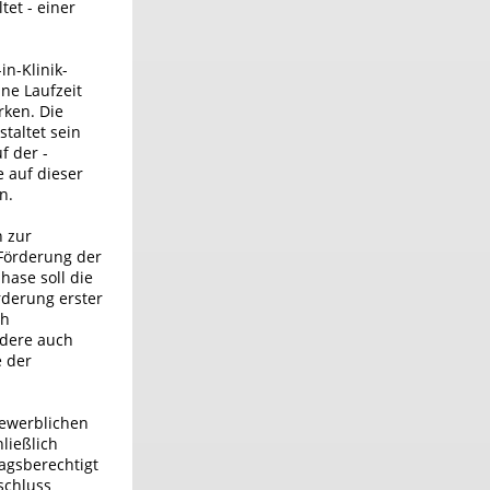
et - einer
in-Klinik-
ne Laufzeit
rken. Die
taltet sein
f der ­
 auf dieser
n.
 zur
 Förderung der
hase soll die
rderung erster
ch
ndere auch
e der
gewerblichen
ließlich
agsberechtigt
schluss