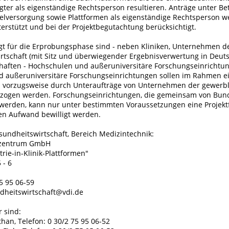
gter als eigenständige Rechtsperson resultieren. Anträge unter Be
gelversorgung sowie Plattformen als eigenständige Rechtsperson 
erstützt und bei der Projektbegutachtung berücksichtigt.
gt für die Erprobungsphase sind - neben Kliniken, Unternehmen d
rtschaft (mit Sitz und überwiegender Ergebnisverwertung in Deut
haften - Hochschulen und außeruniversitäre Forschungseinrichtu
 außeruniversitäre Forschungseinrichtungen sollen im Rahmen e
 vorzugsweise durch Unteraufträge von Unternehmen der gewerb
ezogen werden. Forschungseinrichtungen, die gemeinsam von Bu
 werden, kann nur unter bestimmten Voraussetzungen eine Projekt
hen Aufwand bewilligt werden.
sundheitswirtschaft, Bereich Medizintechnik:
ezentrum GmbH
trie-in-Klinik-Plattformen"
 - 6
75 95 06-59
ndheitswirtschaft@vdi.de
 sind:
than, Telefon: 0 30/2 75 95 06-52