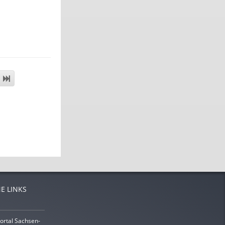
E LINKS
ortal Sachsen-