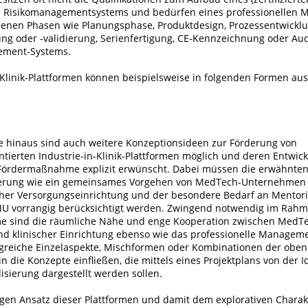
d Risikomanagementsystems und bedürfen eines professionellen
denen Phasen wie Planungsphase, Produktdesign, Prozessentwicklu
ung oder -validierung, Serienfertigung, CE-Kennzeichnung oder Aud
ement-Systems.
-Klinik-Plattformen können beispielsweise in folgenden Formen ausg
e hinaus sind auch weitere Konzeptionsideen zur Förderung von
tierten Industrie-in-Klinik-Plattformen möglich und deren Entwic
Fördermaßnahme explizit erwünscht. Dabei müssen die erwähnten
derung wie ein gemeinsames Vorgehen von MedTech-Unternehmen 
scher Versorgungseinrichtung und der besondere Bedarf an Mentori
U vorrangig berücksichtigt werden. Zwingend notwendig im Rahm
 sind die räumliche Nähe und enge Kooperation zwischen MedT
 klinischer Einrichtung ebenso wie das professionelle Managem
lgreiche Einzelaspekte, Mischformen oder Kombinationen der obe
 die Konzepte einfließen, die mittels eines Projektplans von der I
isierung dargestellt werden sollen.
en Ansatz dieser Plattformen und damit dem explorativen Charak