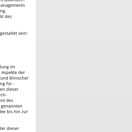
 Managements
ng,
it des
estaltet sein:
klung im
 Aspekte der
und klinischer
ng für ­
en dieser
ech-
ent des
n genannten
dee bis hin zur
ter dieser