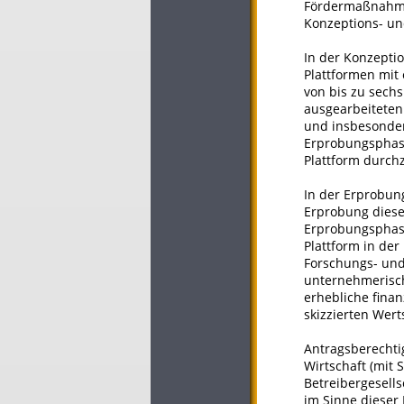
Fördermaßnahme 
Konzeptions- un
In der Konzeptio
Plattformen mit
von bis zu sechs
ausgearbeiteten
und insbesonder
Erprobungsphase
Plattform durch
In der Erprobun
Erprobung dieser
Erprobungsphase 
Plattform in de
Forschungs- und
unternehmerisch
erhebliche finan
skizzierten Wert
Antragsberechti
Wirtschaft (mit
Betreibergesell
im Sinne dieser