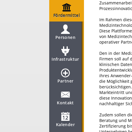
Zusammenarbeit 
Prozessinnovatio
Fördermittel
Im Rahmen diese
Medizintechnolo
Diese Plattform
von Medizintech
Personen
operativer Part
Den in der Medi
Firmen soll auf 
Infrastruktur
klinischen Daten
Produktentwickl
ihres Anwender-
Partner
die Möglichkeit
berücksichtigen
Markteintritt u
diese Innovation
Kontakt
nachhaltiger Sic
Zudem sollen di
Beratung und Me
Kalender
Zertifizierung 
Unternehmen besi