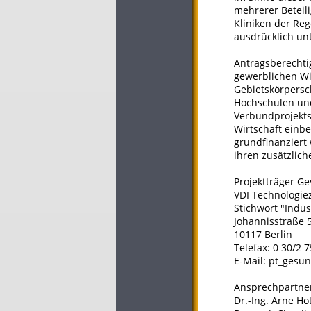
mehrerer Beteili
Kliniken der Re
ausdrücklich unt
Antragsberechti
gewerblichen Wi
Gebietskörpersc
Hochschulen und
Verbundprojekts
Wirtschaft einb
grundfinanziert
ihren zusätzlic
Projektträger Ge
VDI Technologi
Stichwort "Indus
Johannisstraße 5
10117 Berlin
Telefax: 0 30/2 
E-Mail: pt_gesu
Ansprechpartner
Dr.-Ing. Arne Ho