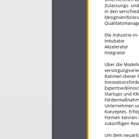
Zulassungs- un
in den verschie
Designverifizier
Qualitätsmanag
Die Industrie-in
Inkubator
Akzelerator
Integrator
Über die Modell
versorgungsorien
Rahmen dieser 
Innovationsför
Expertise/klini
Startups und KM
Fördermaßnahme
Unternehmen und
Konzeptes. Erfo
Formen können in
zukünftigen Real
Um dem neuartig