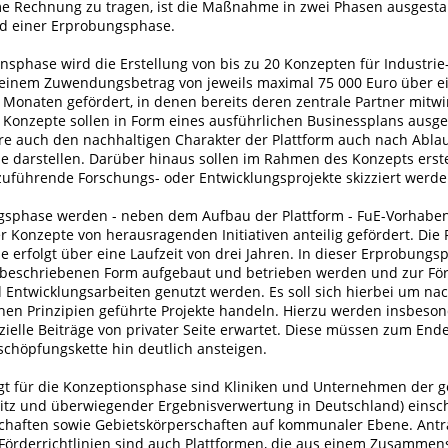
Rechnung zu tragen, ist die Maßnahme in zwei Phasen ausgestalt
d einer Erprobungsphase.
nsphase wird die Erstellung von bis zu 20 Konzepten für Industrie-
 einem Zuwendungsbetrag von jeweils maximal 75 000 Euro über ei
 Monaten gefördert, in denen bereits deren zentrale Partner mitwi
 Konzepte sollen in Form eines ausführlichen Businessplans ausges
e auch den nachhaltigen Charakter der Plattform auch nach Ablau
 darstellen. Darüber hinaus sollen im Rahmen des Konzepts erste
­zuführende Forschungs- oder Entwicklungsprojekte skizziert werde
gsphase werden - neben dem Aufbau der Plattform - FuE-Vorhaben
 Konzepte von herausragenden Initiativen anteilig gefördert. Die
erfolgt über eine Laufzeit von drei Jahren. In dieser Erprobungsp
r beschriebenen Form aufgebaut und betrieben werden und zur Fö
 Entwicklungsarbeiten genutzt werden. Es soll sich hierbei um na
en Prinzipien geführte Projekte handeln. Hierzu werden insbeso
zielle Beiträge von privater Seite erwartet. Diese müssen zum End
schöpfungskette hin deutlich ansteigen.
gt für die Konzeptionsphase sind Kliniken und Unternehmen der 
 Sitz und überwiegender Ergebnisverwertung in Deutschland) einsch
schaften sowie Gebietskörper­schaften auf kommunaler Ebene. Antr
 Förderrichtlinien sind auch Plattformen, die aus einem Zusammen