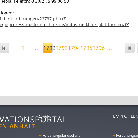
 Fiola, Telefon: 0 30/2 75 95 06-53
tionen:
f.de/foerderungen/23797.php
egieprozess-medizintechnik.de/industrie-klinik-plattformen/
1
...
1792
1793
1794
1795
1796
...
START
EMPFOHLEN
»
Forschungs­landschaft
»
Forschungsp