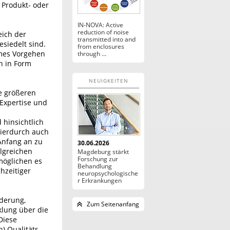
 Produkt- oder
IN-NOVA: Active
reduction of noise
eich der
transmitted into and
siedelt sind.
from enclosures
ames Vorgehen
through ...
n in Form
NEUIGKEITEN
e größeren
 Expertise und
hinsichtlich
hierdurch auch
Anfang an zu
30.06.2026
lgreichen
Magdeburg stärkt
Forschung zur
möglichen es
Behandlung
chzeitiger
neuropsychologische
r Erkrankungen
rderung,
Zum Seitenanfang
lung über die
Diese
) Qualitäts-,