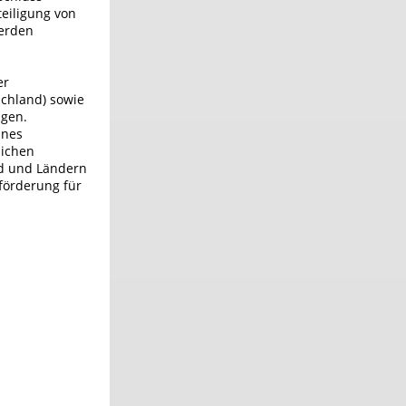
teiligung von
werden
er
schland) sowie
ngen.
ines
lichen
nd und Ländern
förderung für