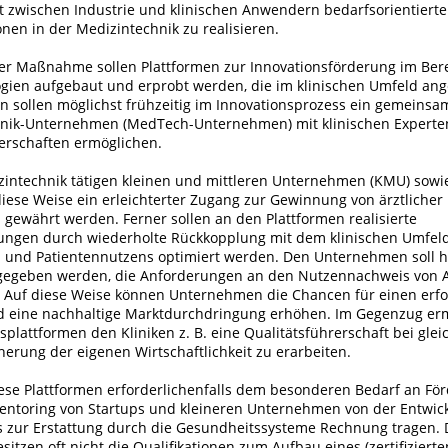
zwischen Industrie und klinischen ­Anwendern bedarfsorientierte
nen in der Medizintechnik zu realisieren.
r Maßnahme sollen Plattformen zur Innovationsförderung im Ber
gien aufgebaut und erprobt werden, die im klinischen Umfeld ange
en sollen möglichst frühzeitig im Innovationsprozess ein gemeins
nik-Unternehmen (MedTech-Unternehmen) mit ­klinischen Experte
nerschaften ermöglichen.
zintechnik tätigen kleinen und mittleren Unternehmen (KMU) sowi
diese Weise ein erleichterter Zugang zur Gewinnung von ärztlicher
 gewährt werden. Ferner sollen an den Plattformen realisierte
ungen durch wiederholte Rückkopplung mit dem klinischen Umfeld 
 und Patientennutzens optimiert werden. Den Unternehmen soll 
 gegeben werden, die Anforderungen an den Nutzennachweis von 
. Auf diese Weise können Unternehmen die Chancen für einen erfo
nd eine nachhaltige Marktdurchdringung erhöhen. Im Gegenzug er
splattformen den Kliniken z. B. eine Qualitätsführerschaft bei glei
herung der eigenen Wirtschaftlichkeit zu erarbeiten.
ese Plattformen erforderlichenfalls dem besonderen Bedarf an Fö
ntoring von Startups und kleineren Unternehmen von der Entwick
bis zur Erstattung durch die Gesundheitssysteme Rechnung tragen. 
tzen oft nicht die Qualifikationen zum Aufbau eines (zertifizierten