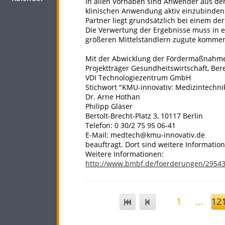
In allen Vorhaben sind Anwender aus de
klinischen Anwendung aktiv einzubinden
Partner liegt grundsätzlich bei einem de
Die Verwertung der Ergebnisse muss in er
größeren Mittelständlern zugute komme
Mit der Abwicklung der Fördermaßnahme
Projektträger Gesundheitswirtschaft, Ber
VDI Technologiezentrum GmbH
Stichwort "KMU-innovativ: Medizintechni
Dr. Arne Hothan
Philipp Gläser
Bertolt-Brecht-Platz 3, 10117 Berlin
Telefon: 0 30/2 75 95 06-41
E-Mail: medtech@kmu-innovativ.de
beauftragt. Dort sind weitere Information
Weitere Informationen:
http://www.bmbf.de/foerderungen/2954
1
...
12