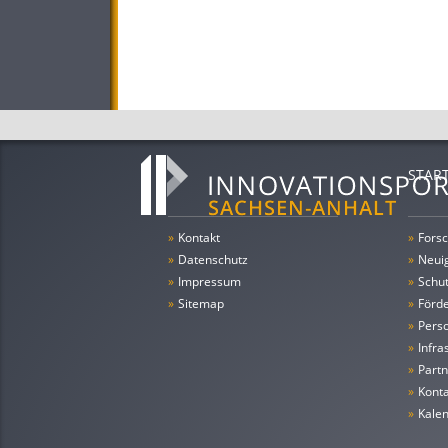
STAR
»
Kontakt
»
Forsc
»
Datenschutz
»
Neui
»
Impressum
»
Schu
»
Sitemap
»
Förde
»
Pers
»
Infra
»
Partn
»
Konta
»
Kale