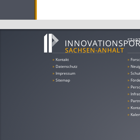
STAR
»
Kontakt
»
Forsc
»
Datenschutz
»
Neui
»
Impressum
»
Schu
»
Sitemap
»
Förde
»
Pers
»
Infra
»
Partn
»
Konta
»
Kale