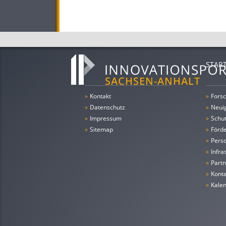
STAR
»
Kontakt
»
Forsc
»
Datenschutz
»
Neui
»
Impressum
»
Schu
»
Sitemap
»
Förde
»
Pers
»
Infra
»
Partn
»
Konta
»
Kale