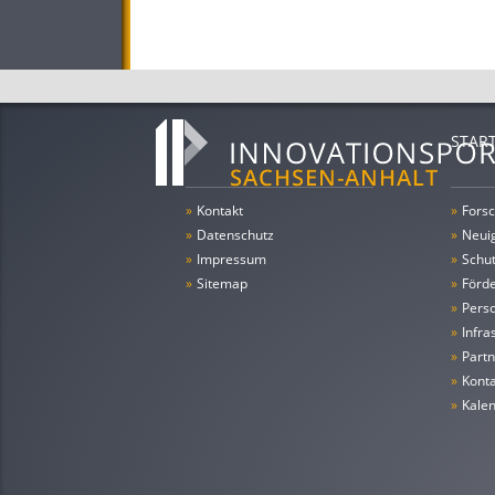
STAR
»
Kontakt
»
Forsc
»
Datenschutz
»
Neui
»
Impressum
»
Schu
»
Sitemap
»
Förde
»
Pers
»
Infra
»
Partn
»
Konta
»
Kale