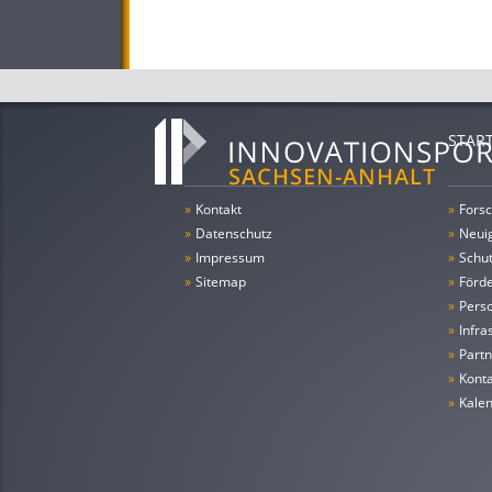
STAR
»
Kontakt
»
Forsc
»
Datenschutz
»
Neui
»
Impressum
»
Schu
»
Sitemap
»
Förde
»
Pers
»
Infra
»
Partn
»
Konta
»
Kale