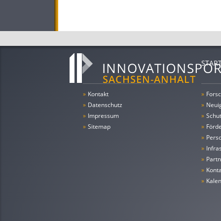
STAR
»
Kontakt
»
Forsc
»
Datenschutz
»
Neui
»
Impressum
»
Schu
»
Sitemap
»
Förde
»
Pers
»
Infra
»
Partn
»
Konta
»
Kale