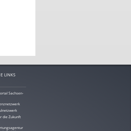
E LINKS
ortal Sachsen-
enznetzwerk
lnetzwerk
r die Zukunft
rtungsagentur