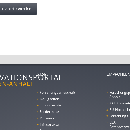
enznetzwerke
START
EMPFOHLEN
»
Forschungs­landschaft
»
Forschungsp
Anhalt
»
Neuigkeiten
»
KAT Kompet
»
Schutzrechte
»
EU-Hochschu
»
Fördermittel
»
Forschung fü
»
Personen
»
ESA
»
Infrastruktur
Patentverwe