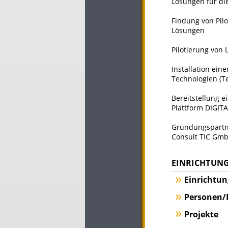
Lösungen für die
Findung von Pil
Lösungen
Pilotierung von 
Installation ein
Technologien (T
Bereitstellung e
Plattform DIGIT
Gründungspartne
Consult TIC Gm
EINRICHTUNG
Einrichtu
Personen/
Projekte