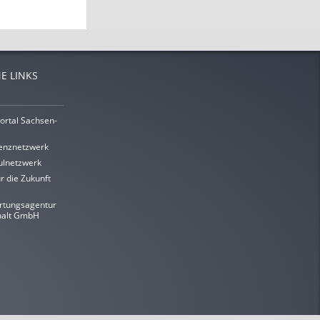
E LINKS
ortal Sachsen-
enznetzwerk
lnetzwerk
r die Zukunft
rtungsagentur
halt GmbH