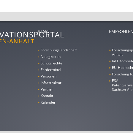
START
EMPFOHLEN
»
Forschungs­landschaft
»
Forschungsp
Anhalt
»
Neuigkeiten
»
KAT Kompet
»
Schutzrechte
»
EU-Hochschu
»
Fördermittel
»
Forschung fü
»
Personen
»
ESA
»
Infrastruktur
Patentverwe
»
Partner
Sachsen-An
»
Kontakt
»
Kalender