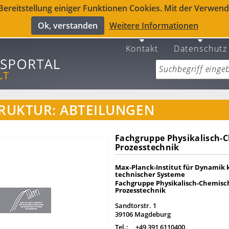
reitstellung einiger Funktionen Cookies. Mit der Verwendu
Ok, verstanden
Weitere Informationen
Kontakt
Datenschutz
RUKTUR: ABTEILUNGEN
Fachgruppe Physikalisch-
Prozesstechnik
Max-Planck-Institut für Dynamik
technischer Systeme
Fachgruppe Physikalisch-Chemisc
Prozesstechnik
Sandtorstr. 1
39106 Magdeburg
Tel.:
+49 391 6110400