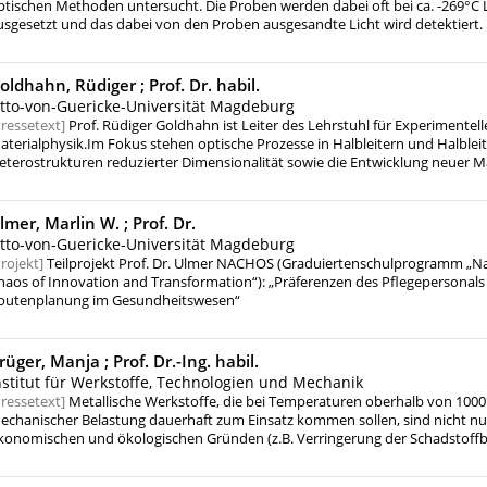
ptischen Methoden untersucht. Die Proben werden dabei oft bei ca. -269°C 
usgesetzt und das dabei von den Proben ausgesandte Licht wird detektiert.
einer Untersuchungen betrifft Materialien für Leuchtdioden und Laserdiod
.B. für ultraviolett leuchtende Lichtquellen. Aber Anwendungen sind auch z.B
nd vieles mehr denkbar. Bei der Messtechnik kommt es dabei auf stabile B
oldhahn, Rüdiger ;
Prof. Dr. habil.
öchste spektrale Auflösung an - es werden also sozusagen die Farben des Li
tto-von-Guericke-Universität Magdeburg
enau analysiert. Diese Forschungen werden weltweit sehr beachtet und habe
ressetext
Prof. Rüdiger Goldhahn ist Leiter des Lehrstuhl für Experimentell
ahlreichen Veröffentlichungen in begutachteten internationalen Fachzeitschr
aterialphysik.Im Fokus stehen optische Prozesse in Halbleitern und Halbleit
eterostrukturen reduzierter Dimensionalität sowie die Entwicklung neuer Mat
lektronik, Optoelektronik und Sensorik.
lmer, Marlin W. ;
Prof. Dr.
tto-von-Guericke-Universität Magdeburg
rojekt
Teilprojekt Prof. Dr. Ulmer NACHOS (Graduiertenschulprogramm „Na
haos of Innovation and Transformation“): „Präferenzen des Pflegepersonals 
outenplanung im Gesundheitswesen“
rüger, Manja ;
Prof. Dr.-Ing. habil.
nstitut für Werkstoffe, Technologien und Mechanik
ressetext
Metallische Werkstoffe, die bei Temperaturen oberhalb von 100
echanischer Belastung dauerhaft zum Einsatz kommen sollen, sind nicht nu
konomischen und ökologischen Gründen (z.B. Verringerung der Schadstoff
chonung fossiler Ressourcen) von großem Interesse. Aus Sicht der Werkstof
tellt dies eine große Herausforderung dar, da nur wenige Werkstoffe mit d