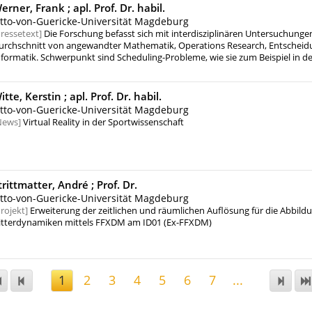
eschriebenen Anforderungsprofil bekannt sind und somit erst entwickelt 
erner, Frank ;
apl. Prof. Dr. habil.
iese Entwicklung erfolgt unter Anwendung von metallurgischen bzw. metall
tto-von-Guericke-Universität Magdeburg
rinzipien, wobei im Ergebnis komplex aufgebaute Werkstoffe entstehen. So
ressetext
Die Forschung befasst sich mit interdisziplinären Untersuchunge
ochtemperaturwerkstoffe, meist verstärkt mit hochfesten und temperatur
urchschnitt von angewandter Mathematik, Operations Research, Entscheid
ntermetallischen Phasen, müssen hinsichtlich des Anforderungsprofils eing
nformatik. Schwerpunkt sind Scheduling-Probleme, wie sie zum Beispiel in de
harakterisiert werden. Ziel ist es, optimale Lösungen für individuelle Aufgab
aschinenbelegung auftreten: gesucht ist eine Belegung der Maschinen mit 
inden.
earbeitenden Aufträgen, so dass ein Optimalitätskriterium erfüllt ist (z.B. ei
esamtbearbeitungszeit). Für solche Probleme werden exakte und näherung
itte, Kerstin ;
apl. Prof. Dr. habil.
lgorithmen entwickelt. Darüber hinaus werden Probleme betrachtet, bei de
tto-von-Guericke-Universität Magdeburg
nsicherheiten behaftet sind, d.h. die genaue Bearbeitungszeit eines Auftrags
News
Virtual Reality in der Sportwissenschaft
aschine ist im Voraus nicht bekannt, man kennt lediglich ein Intervall, inde
earbeitungszeit eines Auftrags liegt.
trittmatter, André ;
Prof. Dr.
tto-von-Guericke-Universität Magdeburg
rojekt
Erweiterung der zeitlichen und räumlichen Auflösung für die Abbild
itterdynamiken mittels FFXDM am ID01 (Ex-FFXDM)
1
2
3
4
5
6
7
...