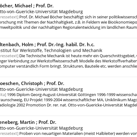
öcher, Michael ;
Prof. Dr.
tto-von-Guericke-Universität Magdeburg
ressetext
Prof. Dr. Michael Böcher beschäftigt sich in seiner politikwissensc
orschung mit Themen der Nachhaltigkeit, z.B. in Feldern wie Bioökonomiepolit
mweltpolitik und der nachhaltigen Regionalentwicklung im ländlichen Rau
eschäftigt sich seine Forschung mit der Frage, wie Wissenstransfer und
olitikberatungssysteme ausgestaltet werden müssen, um politischen Wandel
achhaltigen Entwicklung zu befördern.
ltenbach, Holm ;
Prof. Dr.-Ing. habil. Dr. h.c.
nstitut für Werkstoffe, Technologien und Mechanik
ressetext
Die Technische Mechanik ist heute mehr ein Querschnittsgebiet, w
nger Verbindung zur Werkstoffwissenschaft Modelle des Werkstoffverhaltens
omputer verständlich Form bringt. Strukturen, Bauteile etc. werden anschli
hres Spannungs-Verformungsverhaltens auf der Basis kommerzieller Softwar
erücksichtigung der formulierten Konstitutivgesetze analysiert. Dabei ist i
renzverhalten zu bewerten. Aufgaben der Technischen Mechanik sind heute
oeschen, Christoph ;
Prof. Dr.
ehrfeldprobleme. Neben mechanischen Effekten sind thermische, elektrisc
tto-von-Guericke-Universität Magdeburg
ffekte einzubeziehen. Ursprünglich auf Festkörper beschränkt werden heute
ita
1996 Diplom Georg-August-Universität Göttingen 1996-1999 wissenschaf
nsbesondere zur Strömungsmechanik (Rheologie) überschritten. Daher spri
raunschweig, EU Projekt 1999-2004 wissenschaftlicher MA, Uniklinikum Mag
ftmals von einem kontinuumsmechanischen Zugang.
adiologie 2002 Promotion Dr. rer. nat. Otto-von-Guericke-Universität Magd
ruppenleiter "Medizinphysik" Helmholtz Zentrum München (früher GSF) 20
erger- Preis, 1. Platz 2010-2016 Abteilungsleiter "Medizinische Strahlungsphy
iagnostik", Helmholtz Zentrum München 2011-2013 zusätzlich Abteilungsleit
eneberg, Martin ;
Prof. Dr.
Auswertestelle Personendosimetrie" seit 2014 W3 Professor "Medizintechni
tto-von-Guericke-Universität Magdeburg
nstitut für Medizintechnik, Fakultät für Elektrotechnik und Informationstech
ressetext
Proben von neuartigen Materialien (meist Halbleiter) werden von
on-Guericke Universität Magdeburg seit Oktober 2016 Prodekan ebenda