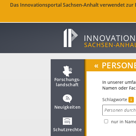
Das Innovationsportal Sachsen-Anhalt verwendet zur Be
«
PERSON
Forschungs­
In unserer umfa
landschaft
Namen oder Fach
Schlagworte
i
Neuigkeiten
nur in Nam
Schutzrechte