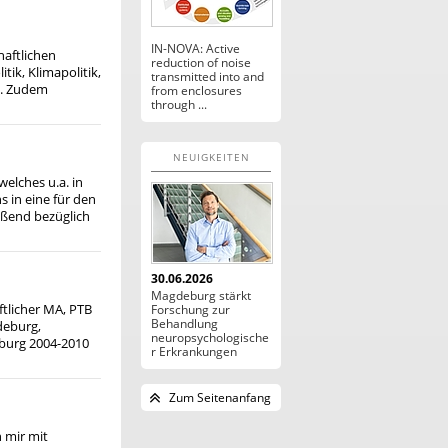
IN-NOVA: Active
haftlichen
reduction of noise
ik, Klimapolitik,
transmitted into and
m. Zudem
from enclosures
through ...
 hin zu einer
NEUIGKEITEN
elches u.a. in
 in eine für den
eßend bezüglich
e unter
nsbesondere das
 oftmals
30.06.2026
he, magnetische
Magdeburg stärkt
 die Grenzen
tlicher MA, PTB
Forschung zur
cht man auch
Behandlung
deburg,
neuropsychologische
eburg 2004-2010
r Erkrankungen
07 Behnken-
sik und
er
Zum Seitenanfang
sche Systeme"
nologie, Otto-
 mir mit