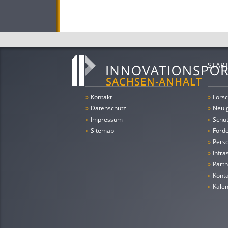
STAR
»
Kontakt
»
Forsc
»
Datenschutz
»
Neui
»
Impressum
»
Schu
»
Sitemap
»
Förde
»
Pers
»
Infra
»
Partn
»
Konta
»
Kale