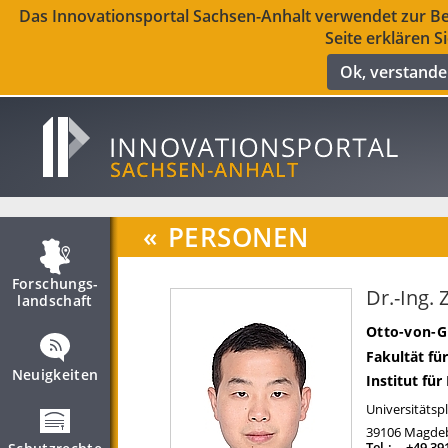
Das Innovationsportal Sachsen-Anhalt verwendet zur Ber
Seite erklären S
Ok, verstand
«
PERSONEN
Forschungs­
Dr.-Ing
landschaft
Otto-von-G
Fakultät fü
Neuigkeiten
Institut fü
Universitätspl
39106
Magde
Tel.:
+49 39