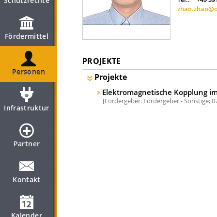
Schutzrechte
zhao.zhao@o
Fördermittel
PROJEKTE
Personen
Projekte
Elektromagnetische Kopplung im
Fördergeber: Fördergeber - Sonstige;
0
Infrastruktur
Partner
Kontakt
Kalender