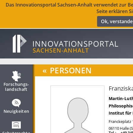
Das Innovationsportal Sachsen-Anhalt verwendet zur Ber
Seite erklären S
Ok, verstand
«
PERSONEN
Forschungs­
Franzis
landschaft
Martin-Luth
Philosophis
Neuigkeiten
Institut fü
Franckeplatz 
06110
Halle (
Tel.:
+49 34