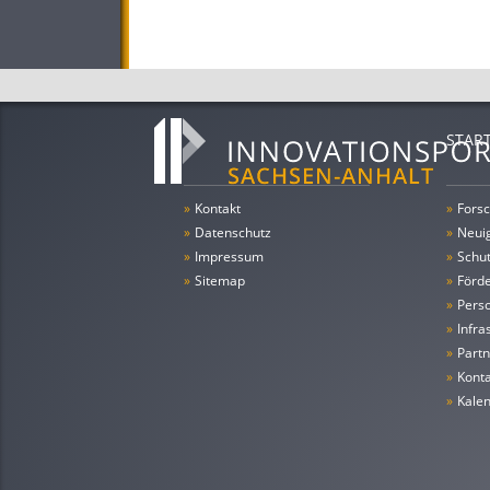
STAR
»
Kontakt
»
Forsc
»
Datenschutz
»
Neui
»
Impressum
»
Schu
»
Sitemap
»
Förde
»
Pers
»
Infra
»
Partn
»
Konta
»
Kale