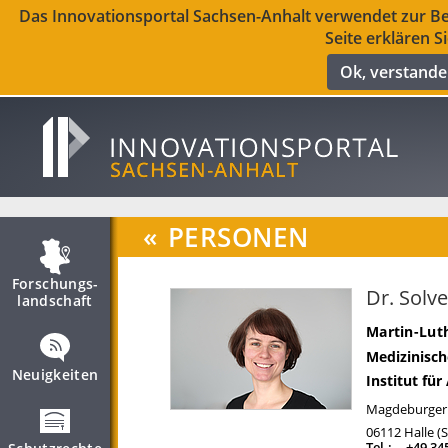
Das Innovationsportal Sachsen-Anhalt verwendet zur Ber
Seite erklären S
Ok, verstand
«
PERSONEN
Forschungs­
Dr. Solv
landschaft
Martin-Luth
Medizinisch
Neuigkeiten
Institut fü
Magdeburger 
06112
Halle (
Tel.:
+49 34