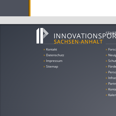
STAR
»
Kontakt
»
Forsc
»
Datenschutz
»
Neui
»
Impressum
»
Schu
»
Sitemap
»
Förde
»
Pers
»
Infra
»
Partn
»
Konta
»
Kale