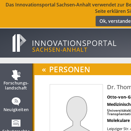
Das Innovationsportal Sachsen-Anhalt verwendet zur Ber
Seite erklären S
Ok, verstand
«
PERSONEN
Forschungs­
Dr. Tho
landschaft
Otto-von-G
Medizinisch
Neuigkeiten
Universitätskl
Transplantati
Molekulare 
Leipziger Str.