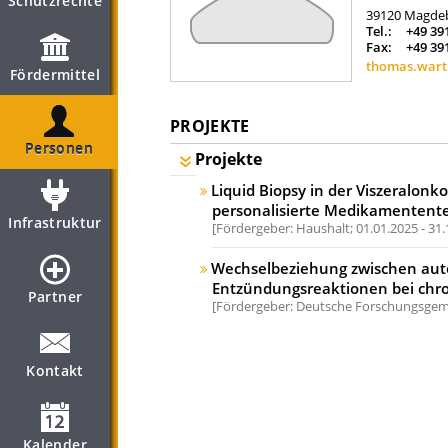
Schutzrechte
39120
Magde
Tel.:
+49 39
Fax:
+49 39
thomas.war
Fördermittel
PROJEKTE
Personen
Projekte
Liquid Biopsy in der Viszeralonk
personalisierte Medikamentente
Infrastruktur
Fördergeber: Haushalt;
01.01.2025 - 31
Wechselbeziehung zwischen au
Entzündungsreaktionen bei chro
Partner
Fördergeber: Deutsche Forschungsgeme
Kontakt
Kalender