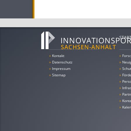
STAR
»
Kontakt
»
Forsc
»
Datenschutz
»
Neui
»
Impressum
»
Schu
»
Sitemap
»
Förde
»
Pers
»
Infra
»
Partn
»
Konta
»
Kale