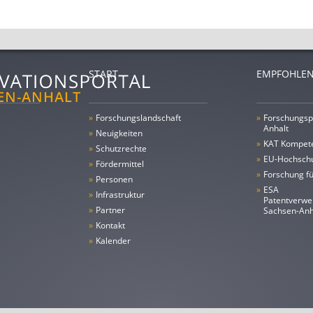
START
EMPFOHLEN
»
Forschungs­landschaft
»
Forschungsp
Anhalt
»
Neuigkeiten
»
KAT Kompet
»
Schutzrechte
»
EU-Hochschu
»
Fördermittel
»
Forschung fü
»
Personen
»
ESA
»
Infrastruktur
Patentverwe
»
Partner
Sachsen-An
»
Kontakt
»
Kalender