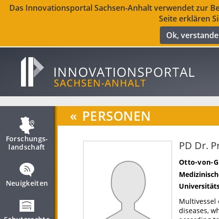
Das Innovationsportal Sachsen-Anhalt verwendet zur Ber
Seite erklären S
Ok, verstand
«
PERSONEN
Forschungs­
PD Dr. P
landschaft
Otto-von-G
Medizinisch
Neuigkeiten
Universität
Multivessel 
diseases, wh