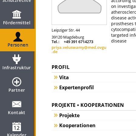
Schutzrechte
according t
on investiga
atherosclero
disease acti
Fördermittel
prostheses t
cytocompati
Leipziger Str. 44
targeted inf
39120
Magdeburg
disease
Tel.:
+49 391 6714273
Personen
priya.veluswamy@med.ovgu
.de
PROFIL
Infrastruktur
Vita
Expertenprofil
Partner
PROJEKTE • KOOPERATIONEN
Kontakt
Projekte
Kooperationen
Kalender