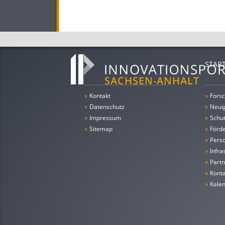
STAR
»
Kontakt
»
Forsc
»
Datenschutz
»
Neui
»
Impressum
»
Schu
»
Sitemap
»
Förde
»
Pers
»
Infra
»
Partn
»
Konta
»
Kale