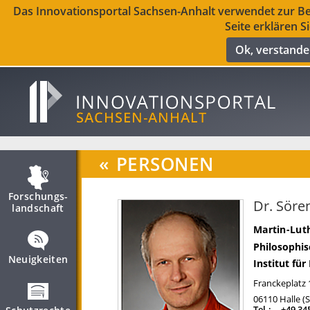
Das Innovationsportal Sachsen-Anhalt verwendet zur Ber
Seite erklären S
Ok, verstand
«
PERSONEN
Forschungs­
Dr. Söre
landschaft
Martin-Luth
Philosophis
Neuigkeiten
Institut fü
Franckeplatz 
06110
Halle (
Tel.:
+49 34