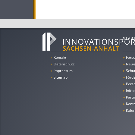
STAR
»
Kontakt
»
Forsc
»
Datenschutz
»
Neui
»
Impressum
»
Schu
»
Sitemap
»
Förde
»
Pers
»
Infra
»
Partn
»
Konta
»
Kale