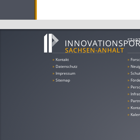
STAR
»
Kontakt
»
Forsc
»
Datenschutz
»
Neui
»
Impressum
»
Schu
»
Sitemap
»
Förde
»
Pers
»
Infra
»
Partn
»
Konta
»
Kale