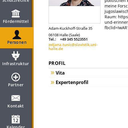
Schutzrechte
politischen 
meine Forsc
jugoslawisc
Raum: https
Fördermittel
und-erinner
fbclid=Iw
Adam-Kuckhoff-Straße 35
06108
Halle (Saale)
Tel.:
+49 345 5523551
Personen
zeljana.tunic@slavistik.uni-
halle.de
PROFIL
Infrastruktur
Vita
Expertenprofil
Partner
Kontakt
Kalender