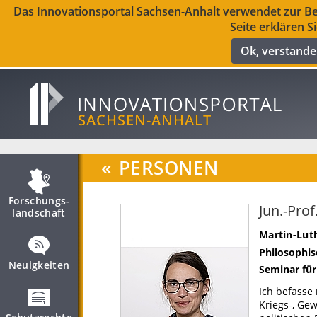
Das Innovationsportal Sachsen-Anhalt verwendet zur Ber
Seite erklären S
Ok, verstand
«
PERSONEN
Forschungs­
Jun.-Prof
landschaft
Martin-Luth
Philosophis
Neuigkeiten
Seminar für 
Ich befasse
Kriegs-, Ge