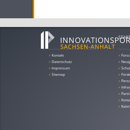
STAR
»
Kontakt
»
Forsc
»
Datenschutz
»
Neui
»
Impressum
»
Schu
»
Sitemap
»
Förde
»
Pers
»
Infra
»
Partn
»
Konta
»
Kale