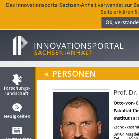
Das Innovationsportal Sachsen-Anhalt verwendet zur Ber
Seite erklären S
Ok, verstand
«
PERSONEN
Forschungs­
Prof. Dr.
landschaft
Otto-von-G
Fakultät f
Neuigkeiten
Institut III
Zschokkestra
39104
Magde
Tel.:
+49 39