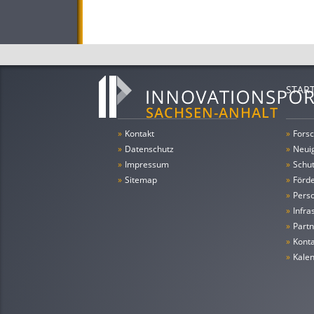
STAR
»
Kontakt
»
Forsc
»
Datenschutz
»
Neui
»
Impressum
»
Schu
»
Sitemap
»
Förde
»
Pers
»
Infra
»
Partn
»
Konta
»
Kale