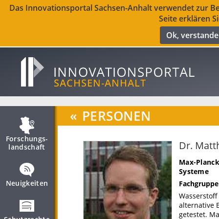
Das Innovationsportal Sachsen-Anhalt verwendet zur Ber
Seite erklären S
Ok, verstand
«
PERSONEN
Forschungs­
Dr. Matt
landschaft
Max-Planck
Systeme
Neuigkeiten
Fachgruppe
Wasserstoff 
alternative 
getestet. M