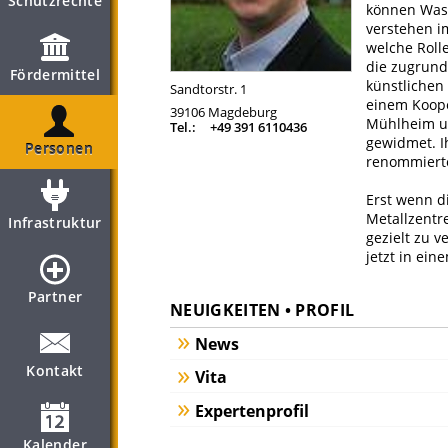
Schutzrechte
können Wass
verstehen i
welche Roll
die zugrund
Fördermittel
künstlichen
Sandtorstr. 1
einem Koope
39106
Magdeburg
Mühlheim un
Tel.:
+49 391 6110436
gewidmet. Ih
Personen
renommierte
Erst wenn d
Metallzentr
Infrastruktur
gezielt zu 
jetzt in ein
Partner
NEUIGKEITEN • PROFIL
News
Kontakt
Vita
Expertenprofil
Kalender