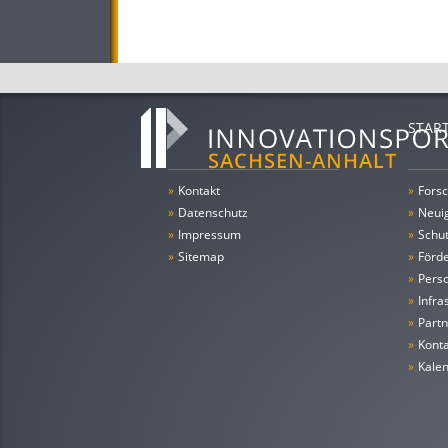
STAR
»
Kontakt
»
Forsc
»
Datenschutz
»
Neui
»
Impressum
»
Schu
»
Sitemap
»
Förde
»
Pers
»
Infra
»
Partn
»
Konta
»
Kale