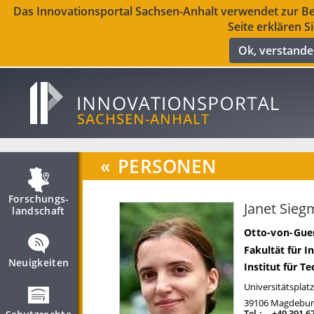
Das Innovationsportal Sachsen-Anhalt verwendet zur Ber
Seite erklären S
Ok, verstand
«
PERSONEN
Forschungs­
Janet Sie
landschaft
Otto-von-Gue
Fakultät für I
Neuigkeiten
Institut für T
Universitätsplatz
39106
Magdebur
Tel.:
+49 391 6